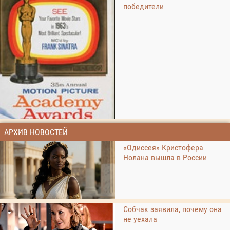
победители
АРХИВ НОВОСТЕЙ
«Одиссея» Кристофера
Нолана вышла в России
Собчак заявила, почему она
не уехала