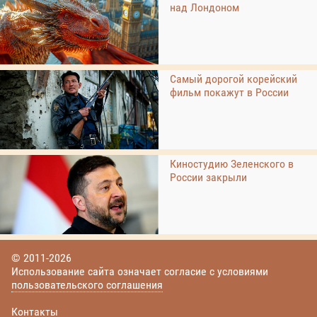
над Лондоном
Самый дорогой корейский
фильм покажут в России
Киностудию Зеленского в
России закрыли
© 2011-2026
Использование сайта означает согласие с условиями
пользовательского соглашения
Контакты