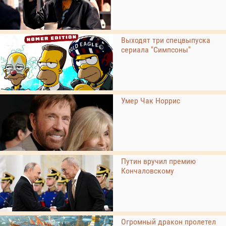
Выходят три спецвыпуска
сериала "Симпсоны"
Умер Чак Норрис
Путин вручил премию
Кончаловскому
Огромный дракон пролетел