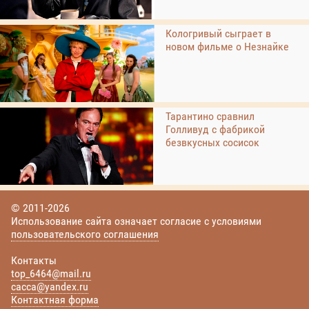
Кологривый сыграет в
новом фильме о Незнайке
Тарантино сравнил
Голливуд с фабрикой
безвкусных сосисок
© 2011-2026
Использование сайта означает согласие с условиями
пользовательского соглашения
Контакты
top_6464@mail.ru
cacca@yandex.ru
Контактная форма