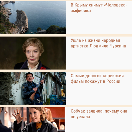
В Крыму снимут «Человека-
амфибию»
Ушла из жизни народная
артистка Людмила Чурсина
Самый дорогой корейский
фильм покажут в России
Собчак заявила, почему она
не уехала