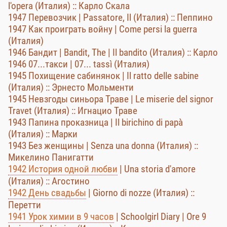
l'opera (Италия) :: Карло Скала
1947 Перевозчик | Passatore, Il (Италия) :: Пеппино
1947 Как проиграть войну | Come persi la guerra
(Италия)
1946 Бандит | Bandit, The | Il bandito (Италия) :: Карло
1946 07...такси | 07... tassì (Италия)
1945 Похищение сабинянок | Il ratto delle sabine
(Италия) :: Эрнесто Мольменти
1945 Невзгоды синьора Траве | Le miserie del signor
Travet (Италия) :: Игнацио Траве
1943 Папина проказница | Il birichino di papà
(Италия) :: Марки
1943 Без женщины | Senza una donna (Италия) ::
Микелино Панигатти
1942 История одной любви
| Una storia d'amore
(Италия) :: Агостино
1942 День свадьбы
| Giorno di nozze (Италия) ::
Перетти
1941 Урок химии в 9 часов
| Schoolgirl Diary | Ore 9