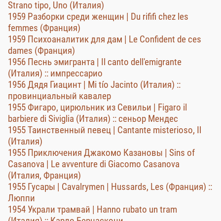
Strano tipo, Uno (Италия)
1959 Разборки среди женщин | Du rififi chez les
femmes (Франция)
1959 Психоаналитик для дам | Le Confident de ces
dames (Франция)
1956 Песнь эмигранта | Il canto dell'emigrante
(Италия) :: импрессарио
1956 Дядя Гиацинт | Mi tío Jacinto (Италия) ::
провинциальный кавалер
1955 Фигаро, цирюльник из Севильи | Figaro il
barbiere di Siviglia (Италия) :: сеньор Мендес
1955 Таинственный певец | Cantante misterioso, Il
(Италия)
1955 Приключения Джакомо Казановы | Sins of
Casanova | Le avventure di Giacomo Casanova
(Италия, Франция)
1955 Гусары | Cavalrymen | Hussards, Les (Франция) ::
Люппи
1954 Украли трамвай | Hanno rubato un tram
(Италия) :: Карло Бернаскони