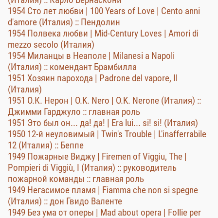
1954 Сто лет любви | 100 Years of Love | Cento anni
d'amore (Италия) :: Пендолин
1954 Полвека любви | Mid-Century Loves | Amori di
mezzo secolo (Италия)
1954 Миланцы в Неаполе | Milanesi a Napoli
(Италия) :: комендант Брамбилла
1951 Хозяин парохода | Padrone del vapore, Il
(Италия)
1951 О.К. Нерон | O.K. Nero | O.K. Nerone (Италия) ::
Джимми Гарджуло :: главная роль
1951 Это был он... да! да! | Era lui... si! si! (Италия)
1950 12-й неуловимый | Twin's Trouble | L'inafferrabile
12 (Италия) :: Беппе
1949 Пожарные Виджу | Firemen of Viggiu, The |
Pompieri di Viggiù, I (Италия) :: руководитель
пожарной команды :: главная роль
1949 Негасимое пламя | Fiamma che non si spegne
(Италия) :: дон Гвидо Валенте
1949 Без ума от оперы | Mad about opera | Follie per