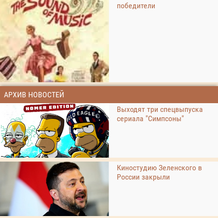
победители
АРХИВ НОВОСТЕЙ
Выходят три спецвыпуска
сериала "Симпсоны"
Киностудию Зеленского в
России закрыли