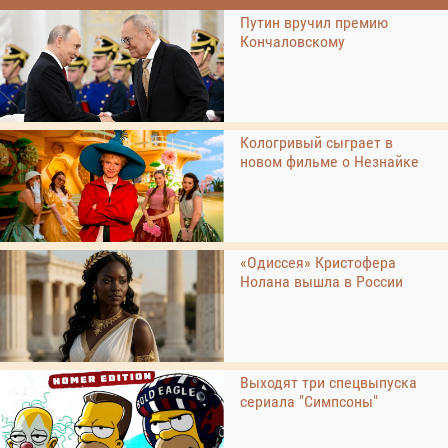
Путин вручил премию
Кончаловскому
Кологривый сыграет в
новом фильме о Незнайке
«Одиссея» Кристофера
Нолана вышла в России
Выходят три спецвыпуска
сериала "Симпсоны"