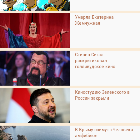
Умерла Екатерина
Жемчужная
Стивен Сигал
раскритиковал
голливудское кино
Киностудию Зеленского в
России закрыли
В Крыму снимут «Человека-
амфибию»