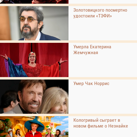
Золотовицкого посмертно
удостоили «ТЭФИ»
Умерла Екатерина
Жемчужная
Умер Чак Норрис
Кологривый сыграет в
новом фильме о Незнайке