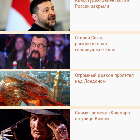
Киностудию Зеленского в
России закрыли
Стивен Сигал
раскритиковал
голливудское кино
Огромный дракон пролетел
над Лондоном
Снимут ремейк «Кошмара
на улице Вязов»