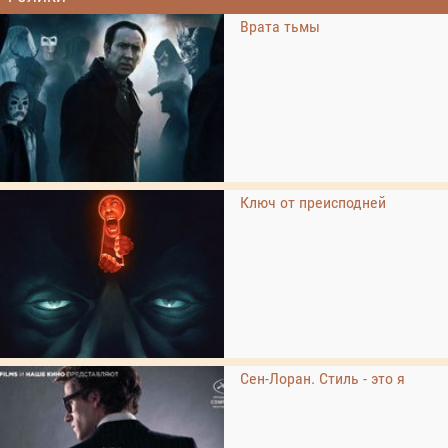
Врата тьмы
Ключ от преисподней
Сен-Лоран. Стиль - это я