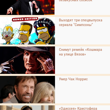
Выходят три спецвыпуска
сериала "Симпсоны"
Снимут ремейк «Кошмара
на улице Вязов»
Умер Чак Норрис
«Одиссея» Кристофера