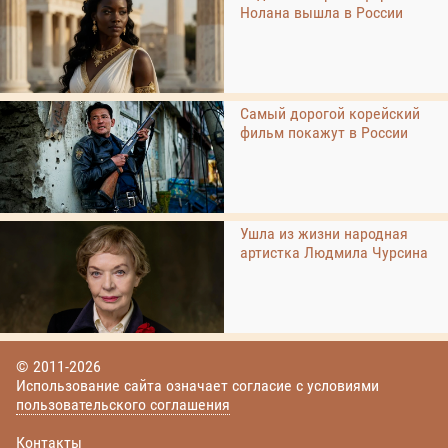
Нолана вышла в России
Самый дорогой корейский
фильм покажут в России
Ушла из жизни народная
артистка Людмила Чурсина
© 2011-2026
Использование сайта означает согласие с условиями
пользовательского соглашения
Контакты