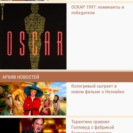
ОСКАР 1997: номинанты и
победители
АРХИВ НОВОСТЕЙ
Кологривый сыграет в
новом фильме о Незнайке
Тарантино сравнил
Голливуд с фабрикой
безвкусных сосисок