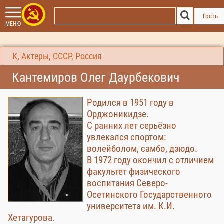
Гость
МЕНЮ
К
,
Актеры
,
СССР, Россия
Кантемиров Олег Даурбекович
Родился в 1951 году в
Орджоникидзе.
С ранних лет серьёзно
увлекался спортом:
волейболом, самбо, дзюдо.
В 1972 году окончил с отличием
факультет физического
воспитания Северо-
Осетинского Государственного
университета им. К.И.
Хетагурова.