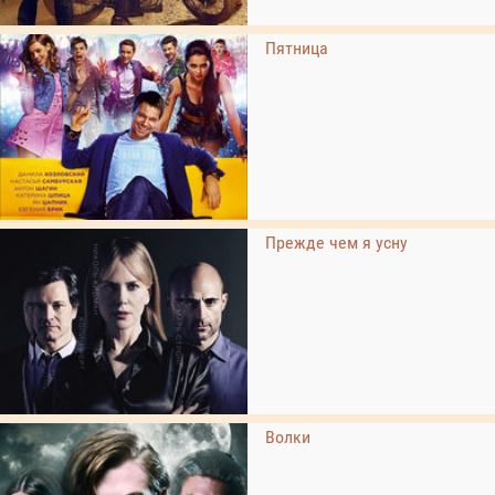
Пятница
Прежде чем я усну
Волки