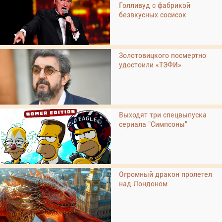
Голливуд с фабрикой
безвкусных сосисок
Золотовицкого посмертно
удостоили «ТЭФИ»
Выходят три спецвыпуска
сериала "Симпсоны"
Огромный дракон пролетел
над Лондоном