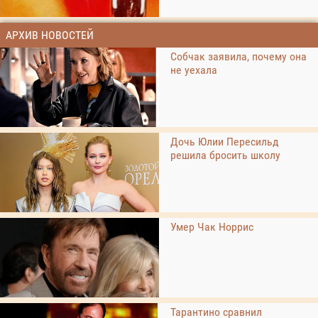
АРХИВ НОВОСТЕЙ
Собчак заявила, почему она
не уехала
Дочь Юлии Пересильд
решила бросить школу
Умер Чак Норрис
Тарантино сравнил