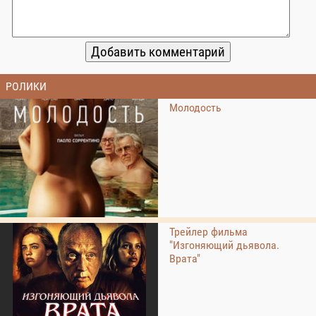
РОЛИКИ
Молодость
Трейлер фильма
"Изгоняющий дьявола.
Врата"