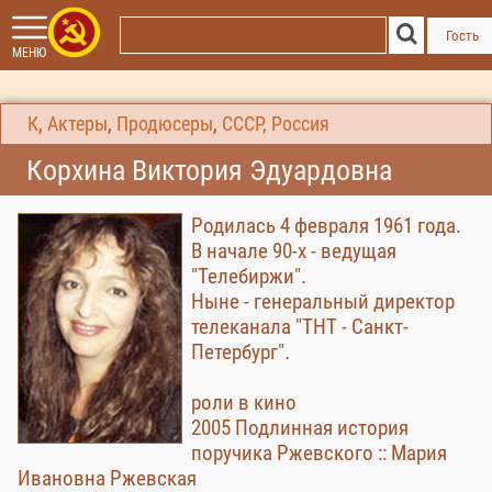
Гость
МЕНЮ
К
,
Актеры
,
Продюсеры
,
СССР, Россия
Корхина Виктория Эдуардовна
Родилась 4 февраля 1961 года.
В начале 90-х - ведущая
"Телебиржи".
Ныне - генеральный директор
телеканала "ТНТ - Санкт-
Петербург".
роли в кино
2005 Подлинная история
поручика Ржевского :: Мария
Ивановна Ржевская