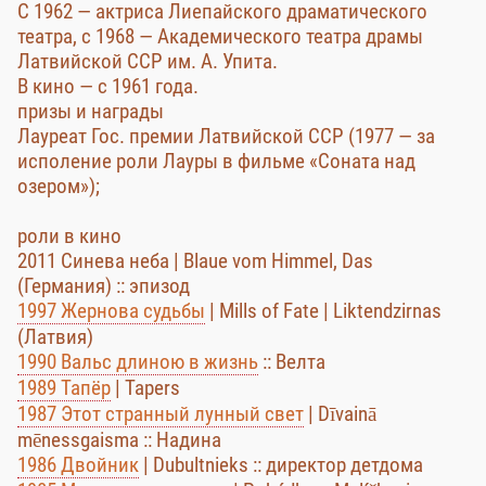
С 1962 — актриса Лиепайского драматического
театра, с 1968 — Академического театра драмы
Латвийской ССР им. А. Упита.
В кино — с 1961 года.
призы и награды
Лауреат Гос. премии Латвийской ССР (1977 — за
исполение роли Лауры в фильме «Соната над
озером»);
роли в кино
2011 Синева неба | Blaue vom Himmel, Das
(Германия) :: эпизод
1997 Жернова судьбы
| Mills of Fate | Liktendzirnas
(Латвия)
1990 Вальс длиною в жизнь
:: Велта
1989 Тапёр
| Tapers
1987 Этот странный лунный свет
| Dīvainā
mēnessgaisma :: Надина
1986 Двойник
| Dubultnieks :: директор детдома