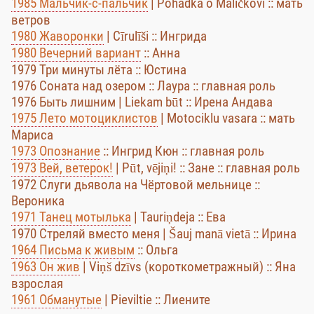
1985 Мальчик-с-пальчик
| Pohádka o Malíčkovi :: мать
ветров
1980 Жаворонки
| Cīrulīši :: Ингрида
1980 Вечерний вариант
:: Анна
1979 Три минуты лёта :: Юстина
1976 Соната над озером :: Лаура :: главная роль
1976 Быть лишним | Liekam būt :: Ирена Андава
1975 Лето мотоциклистов
| Motociklu vasara :: мать
Мариса
1973 Опознание
:: Ингрид Кюн :: главная роль
1973 Вей, ветерок!
| Pūt, vējiņi! :: Зане :: главная роль
1972 Слуги дьявола на Чёртовой мельнице ::
Вероника
1971 Танец мотылька
| Tauriņdeja :: Ева
1970 Стреляй вместо меня | Šauj manā vietā :: Ирина
1964 Письма к живым
:: Ольга
1963 Он жив
| Viņš dzīvs (короткометражный) :: Яна
взрослая
1961 Обманутые
| Pieviltie :: Лиените