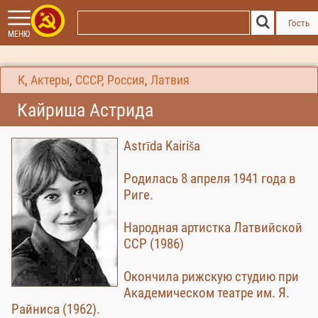
Гость
МЕНЮ
К
,
Актеры
,
СССР, Россия
,
Латвия
Кайриша Астрида
Astrīda Kairiša
Родилась 8 апреля 1941 года в
Риге.
Народная артистка Латвийской
ССР (1986)
Окончила рижскую студию при
Академическом театре им. Я.
Райниса (1962).