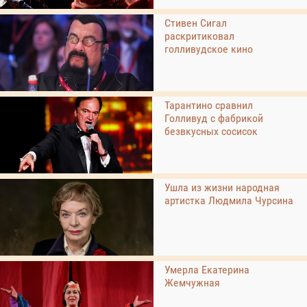
Стивен Сигал
раскритиковал
голливудское кино
Тарантино сравнил
Голливуд с фабрикой
безвкусных сосисок
Ушла из жизни народная
артистка Людмила Чурсина
Умерла Екатерина
Жемчужная