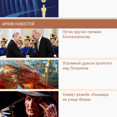
АРХИВ НОВОСТЕЙ
Путин вручил премию
Кончаловскому
Огромный дракон пролетел
над Лондоном
Снимут ремейк «Кошмара
на улице Вязов»