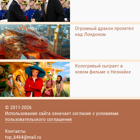
Огромный дракон пролетел
над Лондоном
Кологривый сыграет в
новом фильме о Незнайке
© 2011-2026
Использование сайта означает согласие с условиями
пользовательского соглашения
Контакты
top_6464@mail.ru