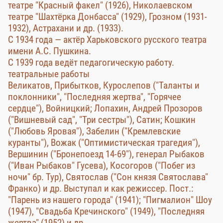
театре "Красный факел" (1926), Николаевском
театре "Шахтёрка Донбасса" (1929), Грозном (1931-
1932), Астрахани и др. (1933).
С 1934 года — актёр Харьковского русского театра
имени А.С. Пушкина.
С 1939 года ведёт педагогическую работу.
театральные работы
Великатов, Прибытков, Курослепов ("Таланты и
поклонники", "Последняя жертва", "Горячее
сердце"), Войницкий; Лопахин, Андрей Прозоров
("Вишневый сад", "Три сестры"), Сатин; Кошкин
("Любовь Яровая"), Забелин ("Кремлевские
куранты"), Вожак ("Оптимистическая трагедия"),
Вершинин ("Бронепоезд 14-69"), генерал Рыбаков
("Иван Рыбаков" Гусева), Косогоров ("Побег из
ночи" бр. Тур), Святослав ("Сон князя Святослава"
Франко) и др. Выступал и как режиссер. Пост.:
"Парень из нашего города" (1941); "Пигмалион" Шоу
(1947), "Свадьба Кречинского" (1949), "Последняя
жертва" (1952) и др.