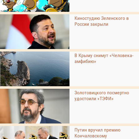
Киностудию Зеленского в
России закрыли
В Крыму снимут «Человека-
амфибию»
Золотовицкого посмертно
удостоили «ТЭФИ»
Путин вручил премию
Кончаловскому