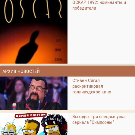
ОСКАР 1992: номинанты и
победители
АРХИВ НОВОСТЕЙ
Стивен Сигал
раскритиковал
голливудское кино
Выходят три спецвыпуска
сериала "Симпсоны"