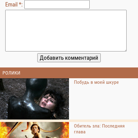
Email *:
РОЛИКИ
Побудь в моей шкуре
Обитель зла: Последняя
глава