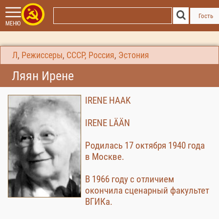
Гость
МЕНЮ
Л
,
Режиссеры
,
СССР, Россия
,
Эстония
Ляян Ирене
IRENE HAAK
IRENE LÄÄN
Родилась 17 октября 1940 года
в Москве.
В 1966 году с отличием
окончила сценарный факультет
ВГИКа.