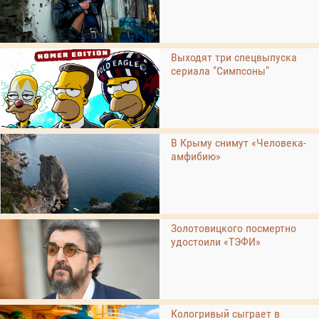
Выходят три спецвыпуска
сериала "Симпсоны"
В Крыму снимут «Человека-
амфибию»
Золотовицкого посмертно
удостоили «ТЭФИ»
Кологривый сыграет в