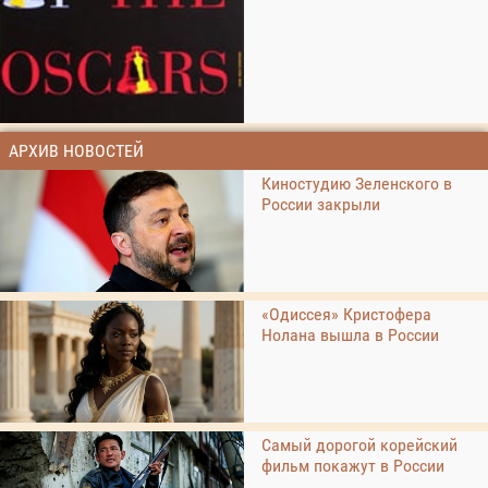
АРХИВ НОВОСТЕЙ
Киностудию Зеленского в
России закрыли
«Одиссея» Кристофера
Нолана вышла в России
Самый дорогой корейский
фильм покажут в России