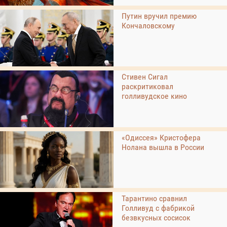
Путин вручил премию
Кончаловскому
Стивен Сигал
раскритиковал
голливудское кино
«Одиссея» Кристофера
Нолана вышла в России
Тарантино сравнил
Голливуд с фабрикой
безвкусных сосисок