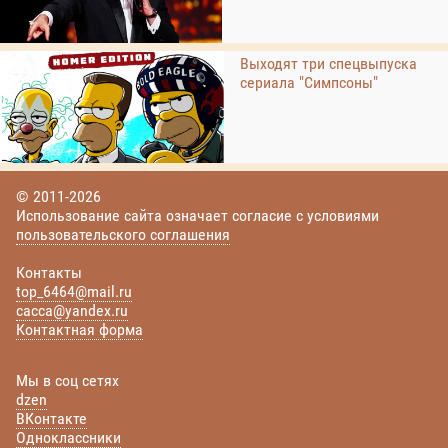
Выходят три спецвыпуска
сериала "Симпсоны"
© 2011-2026
Использование сайта означает согласие с условиями
пользовательского соглашения
Контакты
top_6464@mail.ru
cacca@yandex.ru
Контактная форма
Мы в соц сетях
dzen
ВКонтакте
Одноклассники