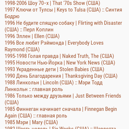
1998-2006 Шоу 70−х | That '70s Show (США)
1997 Ключи от Тулсы | Keys to Tulsa (США) :: Синтия
Бодрю
1996 Не будите спящую собаку | Flirting with Disaster
(США) :: Перл Коплин
1996 Эллен | Ellen (США)
1996 Все любят Рэймонда | Everybody Loves
Raymond (США)
1995-1998 Голая правда | Naked Truth, The (США)
1995 Новости Нью-Йорка | New York News (США)
1993 Украденные дети | Stolen Babies (США)
1990 День Благодарения | Thanksgiving Day (США)
1988 Линкольн | Lincoln (США) :: Мэри Тодд
Линкольн :: главная роль
1986 Только между друзьями | Just Between Friends
(США)
1985 Финнеган начинает сначала | Finnegan Begin
Again (США) :: главная роль
1985 Мэри | Mary (США)
1982 Шесть недель | Six Weeks (США) :: Шарлотта