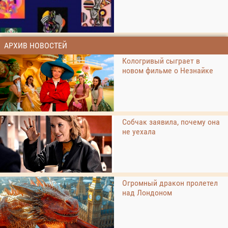
АРХИВ НОВОСТЕЙ
Кологривый сыграет в
новом фильме о Незнайке
Собчак заявила, почему она
не уехала
Огромный дракон пролетел
над Лондоном