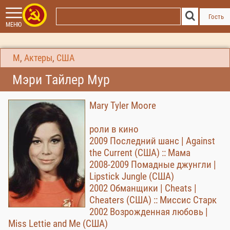
Гость
МЕНЮ
М
,
Актеры
,
США
Мэри Тайлер Мур
Mary Tyler Moore
роли в кино
2009 Последний шанс | Against
the Current (США) :: Мама
2008-2009 Помадные джунгли |
Lipstick Jungle (США)
2002 Обманщики | Cheats |
Cheaters (США) :: Миссис Старк
2002 Возрожденная любовь |
Miss Lettie and Me (США)