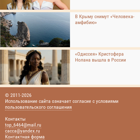
В Крыму снимут «Человека-
амфибию»
«Одиссея» Кристофера
Нолана вышла в России
© 2011-2026
Использование сайта означает согласие с условиями
пользовательского соглашения
Контакты
top_6464@mail.ru
cacca@yandex.ru
Контактная форма