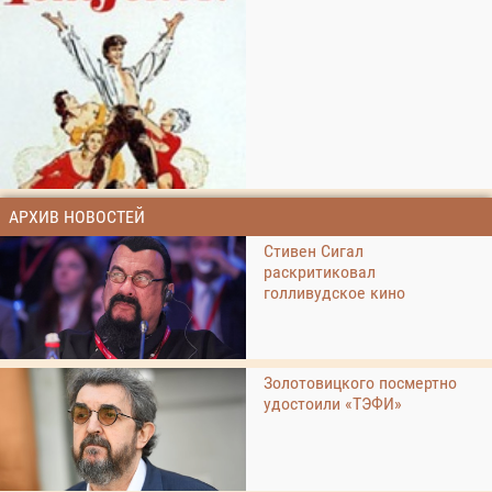
АРХИВ НОВОСТЕЙ
Стивен Сигал
раскритиковал
голливудское кино
Золотовицкого посмертно
удостоили «ТЭФИ»