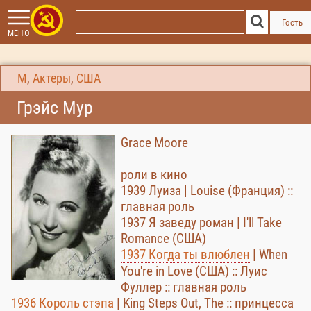
Гость
МЕНЮ
М
,
Актеры
,
США
Грэйс Мур
Grace Moore
роли в кино
1939 Луиза | Louise (Франция) ::
главная роль
1937 Я заведу роман | I'll Take
Romance (США)
1937 Когда ты влюблен
| When
You're in Love (США) :: Луис
Фуллер :: главная роль
1936 Король стэпа
| King Steps Out, The :: принцесса