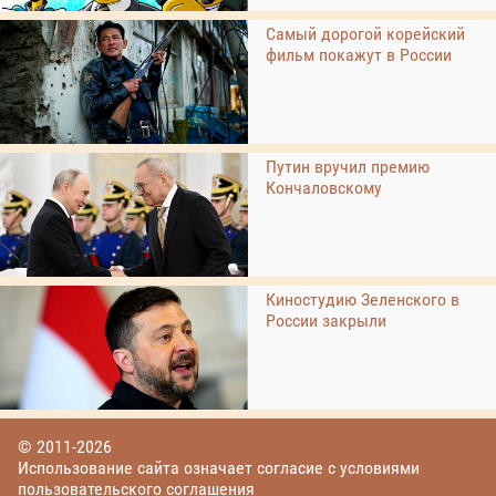
Самый дорогой корейский
фильм покажут в России
Путин вручил премию
Кончаловскому
Киностудию Зеленского в
России закрыли
© 2011-2026
Использование сайта означает согласие с условиями
пользовательского соглашения