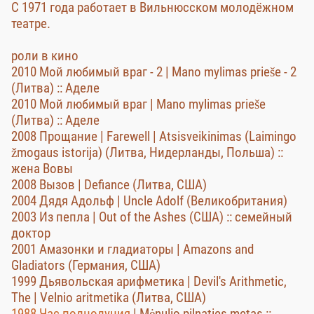
С 1971 года работает в Вильнюсском молодёжном
театре.
роли в кино
2010 Мой любимый враг - 2 | Mano mylimas prieše - 2
(Литва) :: Аделе
2010 Мой любимый враг | Mano mylimas prieše
(Литва) :: Аделе
2008 Прощание | Farewell | Atsisveikinimas (Laimingo
žmogaus istorija) (Литва, Нидерланды, Польша) ::
жена Вовы
2008 Вызов | Defiance (Литва, США)
2004 Дядя Адольф | Uncle Adolf (Великобритания)
2003 Из пепла | Out of the Ashes (США) :: семейный
доктор
2001 Амазонки и гладиаторы | Amazons and
Gladiators (Германия, США)
1999 Дьявольская арифметика | Devil's Arithmetic,
The | Velnio aritmetika (Литва, США)
1988 Час полнолуния
| Mėnulio pilnaties metas ::