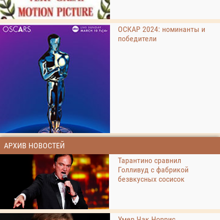
ОСКАР 2024: номинанты и
победители
АРХИВ НОВОСТЕЙ
Тарантино сравнил
Голливуд с фабрикой
безвкусных сосисок
Умер Чак Норрис