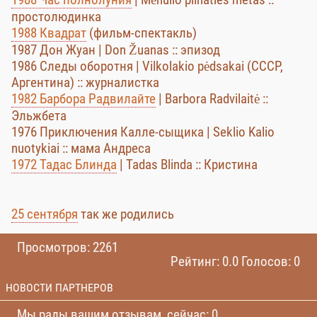
простолюдинка
1988 Квадрат
(фильм-спектакль)
1987 Дон Жуан | Don Žuanas :: эпизод
1986 Следы оборотня | Vilkolakio pėdsakai (СССР,
Аргентина) :: журналистка
1982 Барбора Радвилайте
| Barbora Radvilaitė ::
Эльжбета
1976 Приключения Калле-сыщика | Seklio Kalio
nuotykiai :: мама Андрeса
1972 Тадас Блинда
| Tadas Blinda :: Кристина
25 сентября
так же родились
Просмотров: 2261
Рейтинг: 0.0 Голосов: 0
НОВОСТИ ПАРТНЕРОВ
Мы рады вашим отзывам, сейчас: 0