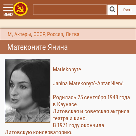
Гость
МЕНЮ
М
,
Актеры
,
СССР, Россия
,
Литва
Матеконите Янина
Matiekonyte
Janina Matekonytė-Antanėlienė
Родилась 25 сентября 1948 года
в Каунасе.
Литовская и советская актриса
театра и кино.
В 1971 году окончила
Литовскую консерваторию.