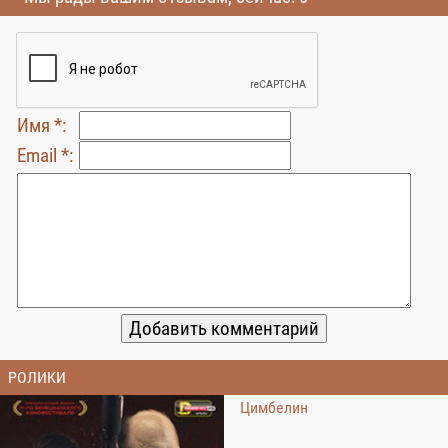
Имя *:
Email *:
РОЛИКИ
Цимбелин