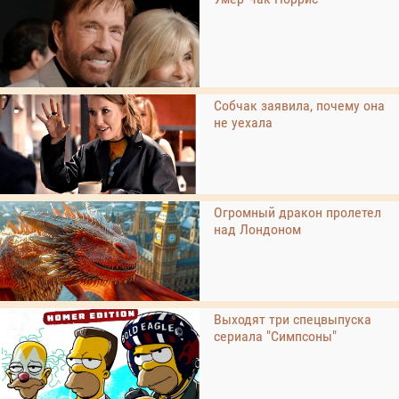
Собчак заявила, почему она
не уехала
Огромный дракон пролетел
над Лондоном
Выходят три спецвыпуска
сериала "Симпсоны"