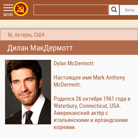
Гость
МЕНЮ
М
,
Актеры
,
США
Дилан МакДермотт
Dylan McDermott
Настоящее имя Mark Anthony
McDermott.
Родился 26 октября 1961 года в
Waterbury, Connecticut, USA.
Американский актёр с
итальянскими и ирландскими
корнями.