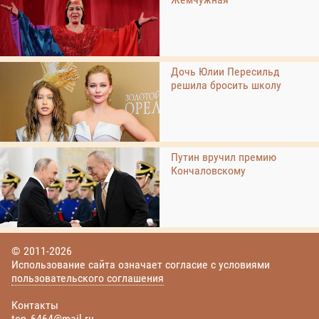
Дочь Юлии Пересильд
решила бросить школу
Путин вручил премию
Кончаловскому
© 2011-2026
Использование сайта означает согласие с условиями
пользовательского соглашения
Контакты
top_6464@mail.ru