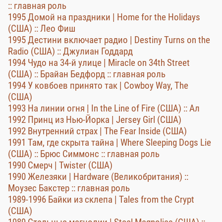
:: главная роль
1995 Домой на праздники | Home for the Holidays
(США) :: Лео Фиш
1995 Дестини включает радио | Destiny Turns on the
Radio (США) :: Джулиан Годдард
1994 Чудо на 34-й улице | Miracle on 34th Street
(США) :: Брайан Бедфорд :: главная роль
1994 У ковбоев принято так | Cowboy Way, The
(США)
1993 На линии огня | In the Line of Fire (США) :: Ал
1992 Принц из Нью-Йорка | Jersey Girl (США)
1992 Внутренний страх | The Fear Inside (США)
1991 Там, где скрыта тайна | Where Sleeping Dogs Lie
(США) :: Брюс Симмонс :: главная роль
1990 Смерч | Twister (США)
1990 Железяки | Hardware (Великобритания) ::
Моузес Бакстер :: главная роль
1989-1996 Байки из склепа | Tales from the Crypt
(США)