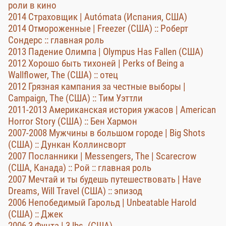
роли в кино
2014 Страховщик | Autómata (Испания, США)
2014 Отмороженные | Freezer (США) :: Роберт
Сондерс :: главная роль
2013 Падение Олимпа | Olympus Has Fallen (США)
2012 Хорошо быть тихоней | Perks of Being a
Wallflower, The (США) :: отец
2012 Грязная кампания за честные выборы |
Campaign, The (США) :: Тим Уэттли
2011-2013 Американская история ужасов | American
Horror Story (США) :: Бен Хармон
2007-2008 Мужчины в большом городе | Big Shots
(США) :: Дункан Коллинсворт
2007 Посланники | Messengers, The | Scarecrow
(США, Канада) :: Рой :: главная роль
2007 Мечтай и ты будешь путешествовать | Have
Dreams, Will Travel (США) :: эпизод
2006 Непобедимый Гарольд | Unbeatable Harold
(США) :: Джек
2006 3 Фунта | 3 lbs. (США)