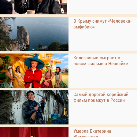
В Крыму снимут «Человека-
амфибию»
Кологривый сыграет в
новом фильме о Незнайке
Самый дорогой корейский
фильм покажут в России
Умерла Екатерина
Жемчужная