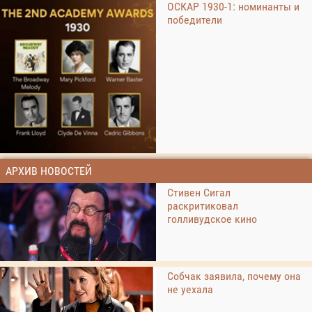
ОСКАР 1930-1: номинанты и
победители
АРХИВ НОВОСТЕЙ
Стивен Сигал
раскритиковал
голливудское кино
Собчак заявила, почему она
не уехала