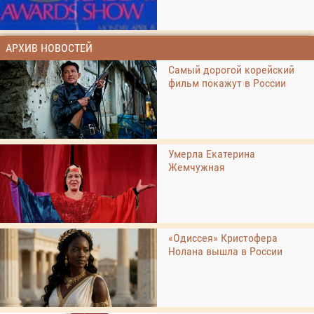
АРХИВ НОВОСТЕЙ
Самый дорогой корейский
фильм покажут в России
Умерла Екатерина
Жемчужная
«Одиссея» Кристофера
Нолана вышла в России