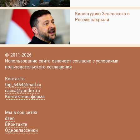
Киностудию Зеленского в
России закрыли
© 2011-2026
Использование сайта означает согласие с условиями
пользовательского соглашения
Контакты
top_6464@mail.ru
cacca@yandex.ru
Контактная форма
Мы в соц сетях
dzen
ВКонтакте
Одноклассники