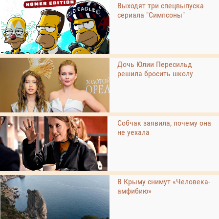
Выходят три спецвыпуска
сериала "Симпсоны"
Дочь Юлии Пересильд
решила бросить школу
Собчак заявила, почему она
не уехала
В Крыму снимут «Человека-
амфибию»