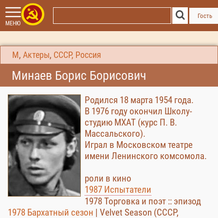
Гость
МЕНЮ
М
,
Актеры
,
СССР, Россия
Минаев Борис Борисович
Родился 18 марта 1954 года.
В 1976 году окончил Школу-
студию МХАТ (курс П. В.
Массальского).
Играл в Московском театре
имени Ленинского комсомола.
роли в кино
1987 Испытатели
1978 Торговка и поэт :: эпизод
1978 Бархатный сезон
| Velvet Season (CCCР,