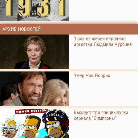
АРХИВ НОВОСТЕЙ
Ушла из жизни народная
артистка Людмила Чурсина
Умер Чак Норрис
Выходят три спецвыпуска
сериала "Симпсоны"