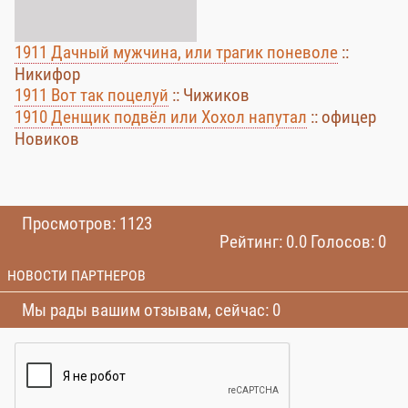
1911 Дачный мужчина, или трагик поневоле
::
Никифор
1911 Вот так поцелуй
:: Чижиков
1910 Денщик подвёл или Хохол напутал
:: офицер
Новиков
Просмотров: 1123
Рейтинг: 0.0 Голосов: 0
НОВОСТИ ПАРТНЕРОВ
Мы рады вашим отзывам, сейчас: 0