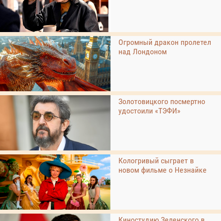
Огромный дракон пролетел
над Лондоном
Золотовицкого посмертно
удостоили «ТЭФИ»
Кологривый сыграет в
новом фильме о Незнайке
Киностудию Зеленского в