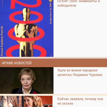
ОСКАР 2000: номинанты и
победители
АРХИВ НОВОСТЕЙ
Ушла из жизни народная
артистка Людмила Чурсина
Собчак заявила, почему она
не уехала