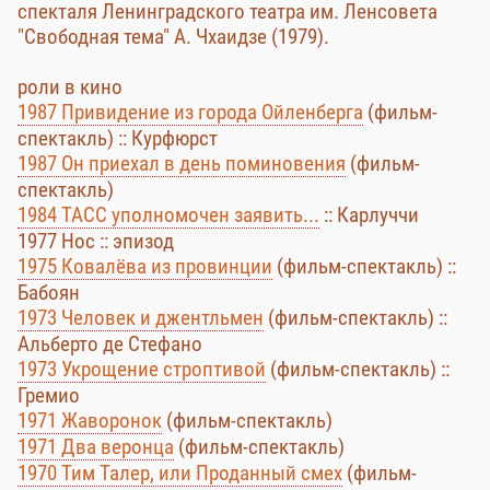
спекталя Ленинградского театра им. Ленсовета
"Свободная тема" А. Чхаидзе (1979).
роли в кино
1987 Привидение из города Ойленберга
(фильм-
спектакль) :: Курфюрст
1987 Он приехал в день поминовения
(фильм-
спектакль)
1984 ТАСС уполномочен заявить...
:: Карлуччи
1977 Нос :: эпизод
1975 Ковалёва из провинции
(фильм-спектакль) ::
Бабоян
1973 Человек и джентльмен
(фильм-спектакль) ::
Альберто де Стефано
1973 Укрощение строптивой
(фильм-спектакль) ::
Гремио
1971 Жаворонок
(фильм-спектакль)
1971 Два веронца
(фильм-спектакль)
1970 Тим Талер, или Проданный смех
(фильм-