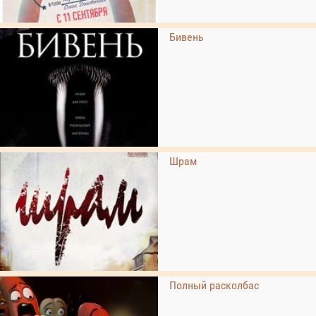
Бивень
Шрам
Полный расколбас