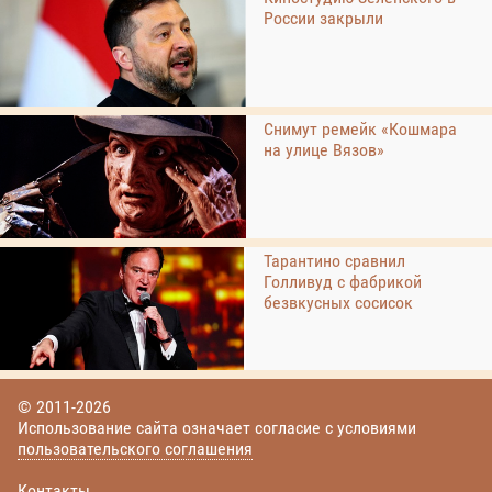
России закрыли
Снимут ремейк «Кошмара
на улице Вязов»
Тарантино сравнил
Голливуд с фабрикой
безвкусных сосисок
© 2011-2026
Использование сайта означает согласие с условиями
пользовательского соглашения
Контакты