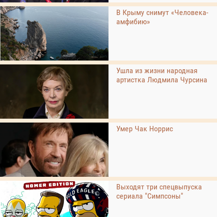
В Крыму снимут «Человека-
амфибию»
Ушла из жизни народная
артистка Людмила Чурсина
Умер Чак Норрис
Выходят три спецвыпуска
сериала "Симпсоны"