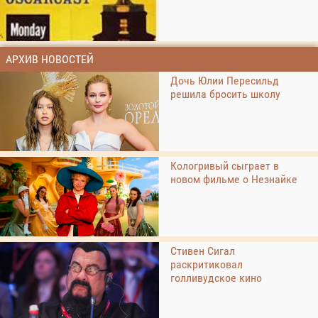
АРХИВ НОВОСТЕЙ
Дочь Юлии Пересильд
решила бросить школу
Кологривый сыграет в
новом фильме о Незнайке
Стивен Сигал
раскритиковал
голливудское кино