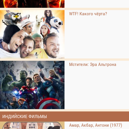
WTF! Какого чёрта?
Мстители: Эра Альтрона
ИНДИЙСКИЕ ФИЛЬМЫ
Амар, Акбар, Антони (1977)