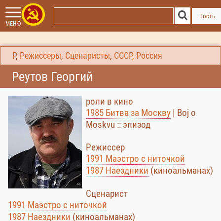
Гость
МЕНЮ
Р
,
Режиссеры
,
Сценаристы
,
СССР, Россия
Реутов Георгий
роли в кино
1985 Битва за Москву
| Boj o
Moskvu :: эпизод
Режиссер
1991 Маэстро с ниточкой
1987 Наездники
(киноальманах)
Сценарист
1991 Маэстро с ниточкой
1987 Наездники
(киноальманах)