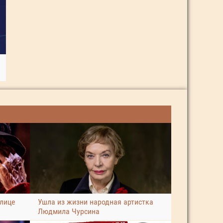
улице
Ушла из жизни народная артистка
Людмила Чурсина