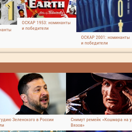
ОСКАР 1953: номинанты
и победители
нанты
ОСКАР 2001: номинанты
и победители
тудию Зеленского в России
Снимут ремейк «Кошмара на 
ли
Вязов»