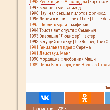
1998 Репетиция с Арнольдом
(коротком
1997 Бесноватые :: эпизод
1996 Научная секция пилотов :: эпизод
1996 Линия жизни | Line of Life | Ligne d
1995 Ширли-мырли
:: мафиози
1994 Триста лет спустя :: Семёныч
1993 Операция "Люцифер" :: актер
1993 Бегущий по льду | Ice Runner, The (С
1991 Гениальная идея
:: Серёжа
1991 Действуй, Маня!
1990 Мордашка :: любовник Маши
1989 Пиры Валтасара, или Ночь со Стал
Под
Просмотров: 2393