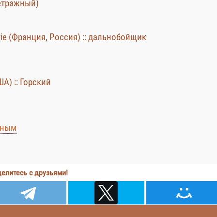
етражный)
e vie (Франция, Россия) :: дальнобойщик
ША) :: Горский
иным
елитесь с друзьями!