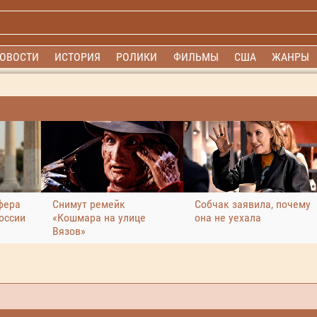
ОВОСТИ
ИСТОРИЯ
РОЛИКИ
ФИЛЬМЫ
США
ЖАНРЫ
фера
Снимут ремейк
Собчак заявила, почему
оссии
«Кошмара на улице
она не уехала
Вязов»