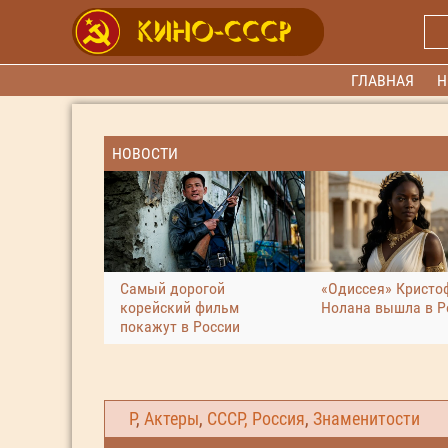
ГЛАВНАЯ
Н
НОВОСТИ
Самый дорогой
«Одиссея» Кристо
корейский фильм
Нолана вышла в Р
покажут в России
Р
,
Актеры
,
СССР, Россия
,
Знаменитости