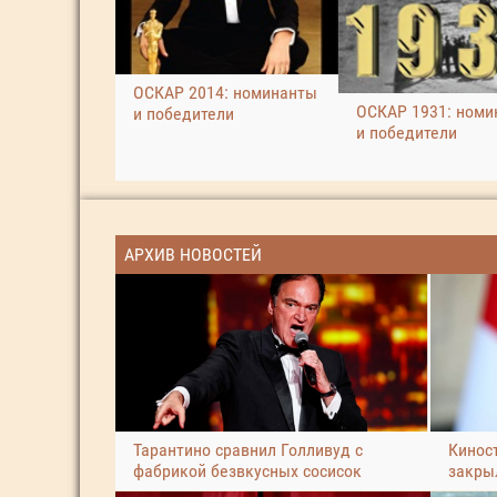
ОСКАР 2014: номинанты
ОСКАР 1931: номи
и победители
и победители
АРХИВ НОВОСТЕЙ
Тарантино сравнил Голливуд с
Кинос
фабрикой безвкусных сосисок
закры