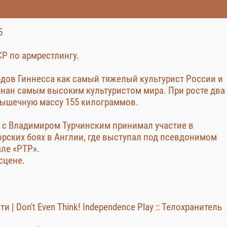
5
Р по армрестлингу.
рдов Гиннесса как самый тяжелый культурист России и
знан самым высоким культуристом мира. При росте два
мышечную массу 155 килограммов.
те с Владимиром Турчинским принимал участие в
рских боях в Англии, где выступал под псевдонимом
але «РТР».
сцене.
 | Don't Even Think! Independence Play :: Телохранитель