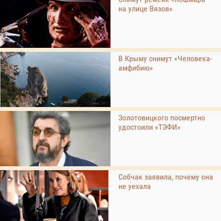
на улице Вязов»
В Крыму снимут «Человека-
амфибию»
Золотовицкого посмертно
удостоили «ТЭФИ»
Собчак заявила, почему она
не уехала