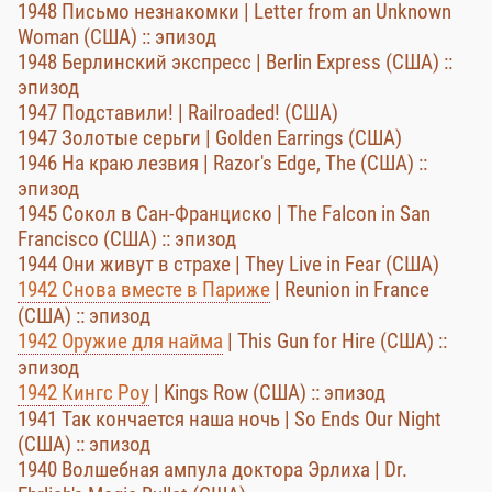
1948 Письмо незнакомки | Letter from an Unknown
Woman (США) :: эпизод
1948 Берлинский экспресс | Berlin Express (США) ::
эпизод
1947 Подставили! | Railroaded! (США)
1947 Золотые серьги | Golden Earrings (США)
1946 На краю лезвия | Razor's Edge, The (США) ::
эпизод
1945 Сокол в Сан-Франциско | The Falcon in San
Francisco (США) :: эпизод
1944 Они живут в страхе | They Live in Fear (США)
1942 Снова вместе в Париже
| Reunion in France
(США) :: эпизод
1942 Оружие для найма
| This Gun for Hire (США) ::
эпизод
1942 Кингс Роу
| Kings Row (США) :: эпизод
1941 Так кончается наша ночь | So Ends Our Night
(США) :: эпизод
1940 Волшебная ампула доктора Эрлиха | Dr.