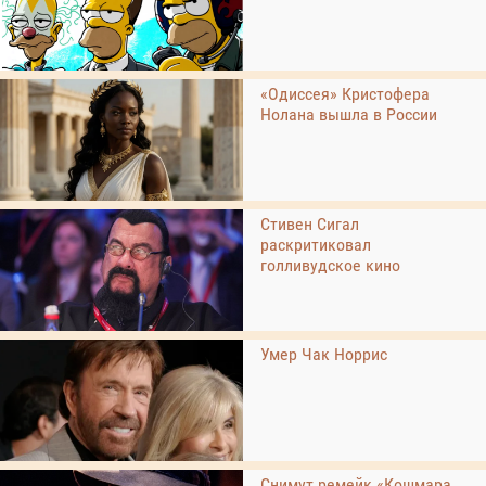
«Одиссея» Кристофера
Нолана вышла в России
Стивен Сигал
раскритиковал
голливудское кино
Умер Чак Норрис
Снимут ремейк «Кошмара