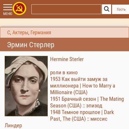
Гость
МЕНЮ
С
,
Актеры
,
Германия
Эрмин Стерлер
Hermine Sterler
роли в кино
1953 Как выйти замуж за
миллионера | How to Marry a
Millionaire (США)
1951 Брачный сезон | The Mating
Season (США) :: эпизод
1948 Темное прошлое | Dark
Past, The (США) :: миссис
Линдер