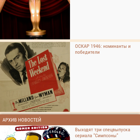
ОСКАР 1946: номинанты и
победители
АРХИВ НОВОСТЕЙ
Выходят три спецвыпуска
сериала "Симпсоны"