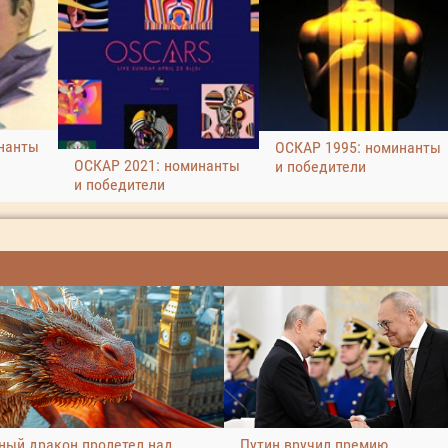
нанты
ОСКАР 1995: номинанты
ОСКАР 2021: номинанты
и победители
и победители
ный дракон пролетел над
Путин вручил премию