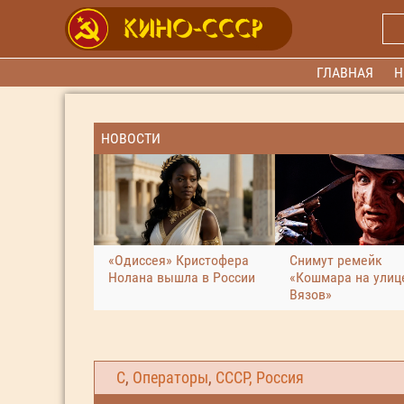
ГЛАВНАЯ
Н
НОВОСТИ
«Одиссея» Кристофера
Снимут ремейк
Нолана вышла в России
«Кошмара на улиц
Вязов»
С
,
Операторы
,
СССР, Россия