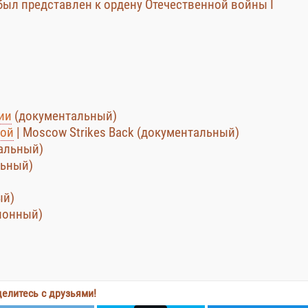
(был представлен к ордену Отечественной войны I
ии
(документальный)
вой
| Moscow Strikes Back (документальный)
альный)
льный)
ый)
ионный)
елитесь с друзьями!