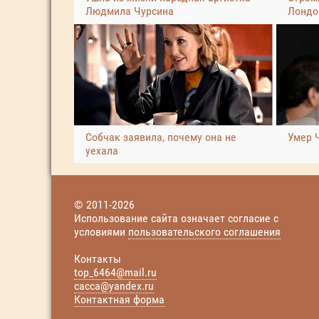
Людмила Чурсина
Лондо
Собчак заявила, почему она не
Умер 
уехала
© 2011-2026
Использование сайта означает согласие с
условиями
пользовательского соглашения
Контакты
top_6464@mail.ru
cacca@yandex.ru
Контактная форма