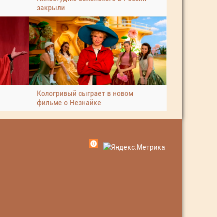
закрыли
я
Кологривый сыграет в новом
фильме о Незнайке