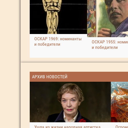
ОСКАР 1969: номинанты
ОСКАР 1955: номи
и победители
и победители
АРХИВ НОВОСТЕЙ
Ушла из жизни народная артистка
Огром