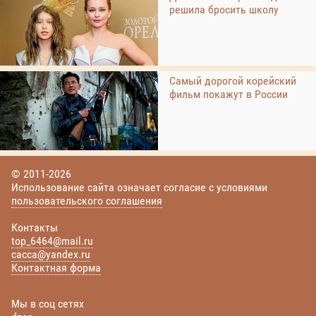
решила бросить школу
Самый дорогой корейский
фильм покажут в России
© 2011-2026
Использование сайта означает согласие с условиями
пользовательского соглашения
Контакты
top_6464@mail.ru
cacca@yandex.ru
Контактная форма
Мы в соц сетях