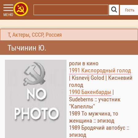
Гость
МЕНЮ
Т
,
Актеры
,
СССР, Россия
Тычинин Ю.
роли в кино
1991 Кислородный голод
| Kisnevij Golod | Кисневий
голод
1990 Бакенбарды
|
Sudeberns :: участник
"Капеллы"
1989 То мужчина, то
женщина :: эпизод
1989 Бродячий автобус ::
эпизод