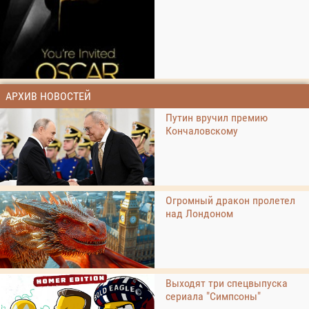
АРХИВ НОВОСТЕЙ
Путин вручил премию
Кончаловскому
Огромный дракон пролетел
над Лондоном
Выходят три спецвыпуска
сериала "Симпсоны"