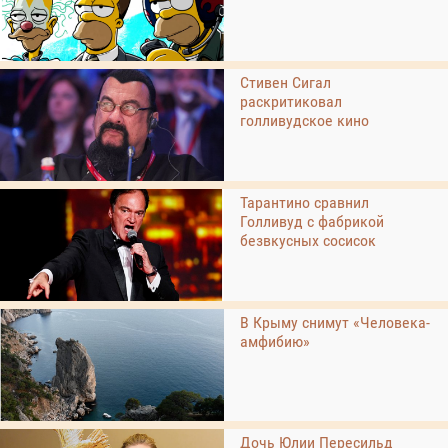
Стивен Сигал
раскритиковал
голливудское кино
Тарантино сравнил
Голливуд с фабрикой
безвкусных сосисок
В Крыму снимут «Человека-
амфибию»
Дочь Юлии Пересильд