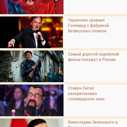
Тарантино сравнил
Голливуд с фабрикой
безвкусных сосисок
Самый дорогой корейский
фильм покажут в России
Стивен Сигал
раскритиковал
голливудское кино
Киностудию Зеленского в