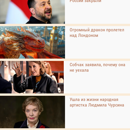
России закрыли
Огромный дракон пролетел
над Лондоном
Собчак заявила, почему она
не уехала
Ушла из жизни народная
артистка Людмила Чурсина