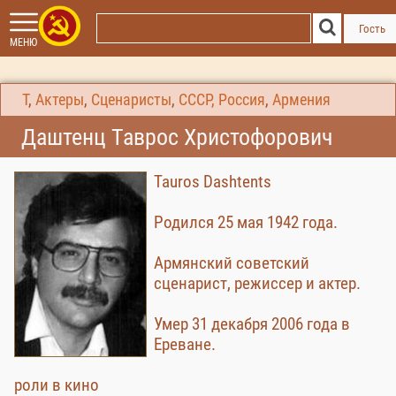
Гость
МЕНЮ
Т
,
Актеры
,
Сценаристы
,
СССР, Россия
,
Армения
Даштенц Таврос Христофорович
Tauros Dashtents
Родился 25 мая 1942 года.
Армянский советский
сценарист, режиссер и актер.
Умер 31 декабря 2006 года в
Ереване.
роли в кино