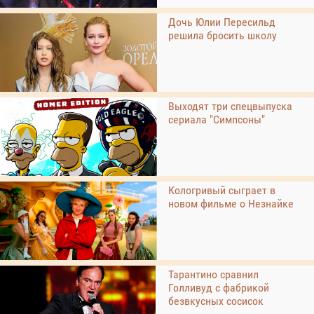
Дочь Юлии Пересильд
решила бросить школу
Выходят три спецвыпуска
сериала "Симпсоны"
Кологривый сыграет в
новом фильме о Незнайке
Тарантино сравнил
Голливуд с фабрикой
безвкусных сосисок