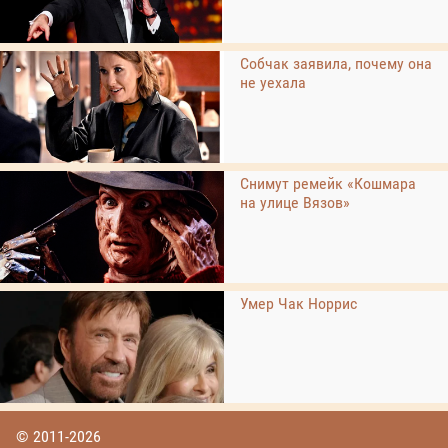
Собчак заявила, почему она
не уехала
Снимут ремейк «Кошмара
на улице Вязов»
Умер Чак Норрис
© 2011-2026