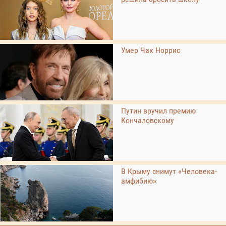
Умер Чак Норрис
Путин вручил премию
Кончаловскому
В Крыму снимут «Человека-
амфибию»