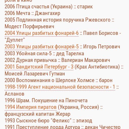
2006 Птица счастья (Украина) :: старик
2006 Мечта :: Джангахир
2005 Подлинная история поручика Ржевского ::
Модест Порфирьевич
2004 Улицы разбитых фонарей-6
:: Павел Борисов -
"Дуплет"
2003 Улицы разбитых фонарей-5
:: Игорь Петрович
2003 Убойная сила-5 :: дед Тарелка
2002 Дурная привычка :: Валериан Макарович
2001 Бандитский Петербург - 3
(Крах Антибиотика) ::
Моисей Лазаревич Гутман
2000 Воспоминания о Шерлоке Холмсе :: барон
1998-1999 Агент национальной безопасности - 1
::
Асланов
1996 Шрам. Покушение на Пиночета
1994 Империя пиратов
(Украина, Россия) ::
французский капитан Жерар
1993 Сыскное бюро "Феликс" :: эпизод
1991 Преступление лорда Артура :: декан Чичестер