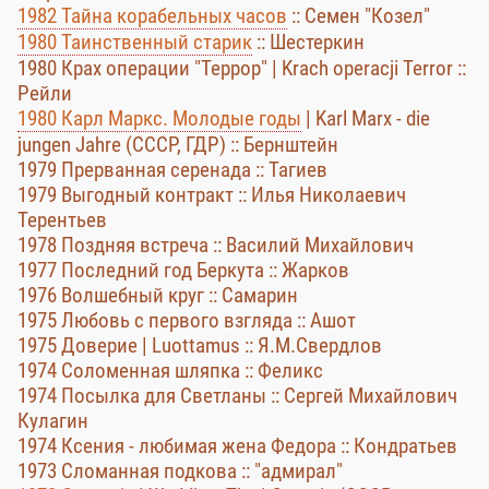
1982 Тайна корабельных часов
:: Семен "Козел"
1980 Таинственный старик
:: Шестеркин
1980 Крах операции "Террор" | Krach operacji Terror ::
Рейли
1980 Карл Маркс. Молодые годы
| Karl Marx - die
jungen Jahre (СССР, ГДР) :: Бернштейн
1979 Прерванная серенада :: Тагиев
1979 Выгодный контракт :: Илья Николаевич
Терентьев
1978 Поздняя встреча :: Василий Михайлович
1977 Последний год Беркута :: Жарков
1976 Волшебный круг :: Самарин
1975 Любовь с первого взгляда :: Ашот
1975 Доверие | Luottamus :: Я.М.Свердлов
1974 Соломенная шляпка :: Феликс
1974 Посылка для Светланы :: Сергей Михайлович
Кулагин
1974 Ксения - любимая жена Федора :: Кондратьев
1973 Сломанная подкова :: "адмирал"