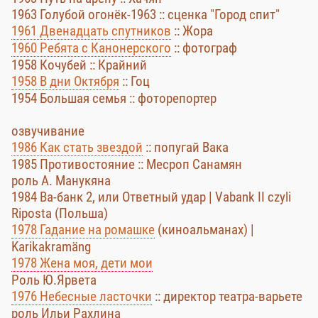
1963 Голубой огонёк-1963 :: сценка "Город спит"
1961 Двенадцать спутников
:: Жора
1960 Ребята с Канонерского
:: фотограф
1958 Кочубей :: Крайний
1958 В дни Октября
:: Гоц
1954 Большая семья :: фоторепортер
озвучивание
1986 Как стать звездой
:: попугай Вака
1985 Противостояние :: Месроп Санамян
роль А. Манукяна
1984 Ва-банк 2, или Ответный удар | Vabank II czyli
Riposta (Польша)
1978 Гадание на ромашке
(киноальманах) |
Karikakramäng
1978 Жена моя, дети мои
Роль Ю.Ярвета
1976 Небесные ласточки
:: директор театра-варьете
роль Ильи Рахлина