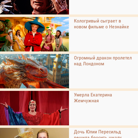
Кологривый сыграет в
новом фильме о Незнайке
Огромный дракон пролетел
над Лондоном
Умерла Екатерина
Жемчужная
Дочь Юлии Пересильд
решила бросить школу