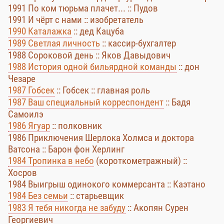
1991 По ком тюрьма плачет... :: Пудов
1991 И чёрт с нами :: изобретатель
1990 Каталажка
:: дед Кацуба
1989 Светлая личность
:: кассир-бухгалтер
1988 Сороковой день :: Яков Давыдович
1988 История одной бильярдной команды
:: дон
Чезаре
1987 Гобсек
:: Гобсек :: главная роль
1987 Ваш специальный корреспондент
:: Бадя
Самоилэ
1986 Ягуар
:: полковник
1986 Приключения Шерлока Холмса и доктора
Ватсона :: Барон фон Херлинг
1984 Тропинка в небо
(короткометражный) ::
Хосров
1984 Выигрыш одинокого коммерсанта :: Каэтано
1984 Без семьи
:: старьевщик
1983 Я тебя никогда не забуду
:: Акопян Сурен
Георгиевич