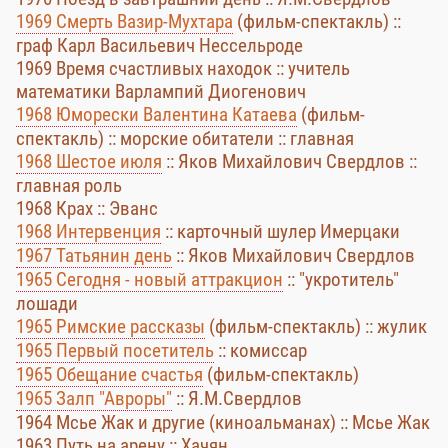
1969 Смерть Вазир-Мухтара
(фильм-спектакль) ::
граф Карл Васильевич Нессельроде
1969 Время счастливых находок :: учитель
математики Варлампий Диогенович
1968 Юморески Валентина Катаева
(фильм-
спектакль) :: морские обитатели :: главная
1968 Шестое июля
:: Яков Михайлович Свердлов ::
главная роль
1968 Крах :: Эванс
1968 Интервенция
:: карточный шулер Имерцаки
1967 Татьянин день
:: Яков Михайлович Свердлов
1965 Сегодня - новый аттракцион
:: "укротитель"
лошади
1965 Римские рассказы
(фильм-спектакль) :: жулик
1965 Первый посетитель
:: комиссар
1965 Обещание счастья
(фильм-спектакль)
1965 Залп "Авроры"
:: Я.М.Свердлов
1964 Мсье Жак и другие (киноальманах) :: Мсье Жак
1963 Путь на арену :: Хачян