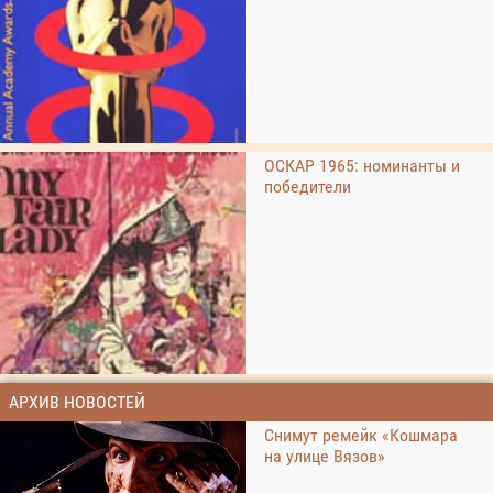
ОСКАР 1965: номинанты и
победители
АРХИВ НОВОСТЕЙ
Снимут ремейк «Кошмара
на улице Вязов»