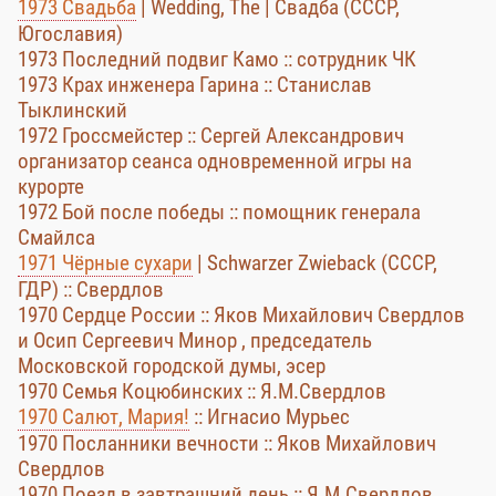
1973 Свадьба
| Wedding, The | Свадба (СССР,
Югославия)
1973 Последний подвиг Камо :: сотрудник ЧК
1973 Крах инженера Гарина :: Станислав
Тыклинский
1972 Гроссмейстер :: Сергей Александрович
организатор сеанса одновременной игры на
курорте
1972 Бой после победы :: помощник генерала
Смайлса
1971 Чёрные сухари
| Schwarzer Zwieback (СССР,
ГДР) :: Свердлов
1970 Сердце России :: Яков Михайлович Свердлов
и Осип Сергеевич Минор , председатель
Московской городской думы, эсер
1970 Семья Коцюбинских :: Я.М.Свердлов
1970 Салют, Мария!
:: Игнасио Мурьес
1970 Посланники вечности :: Яков Михайлович
Свердлов
1970 Поезд в завтрашний день :: Я.М.Свердлов