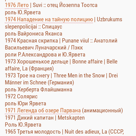
1976 Лето
| Suvi :: отец Йозеппа Тоотса
роль Ю.Ярвета
1974 Нападение на тайную полицию
| Uzbrukums
slepenpolicijai :: Спицаус
роль Вайрониса Яканса
1974 Красная скрипка | Punane viiul :: Анатолий
Васильевич Луначарский / Пэкк
роли Р.Александрова и Ю.Ярвета
1973 Хорошенькое дельце | Bonne affaire | Belle
affaire, La (Франция)
1973 Трое на снегу | Three Men in the Snow | Drei
Männer im Schnee (Германия)
роль Херберта Флайшманна
1972 Солярис
роль Юри Ярвета
1971 Легенда об озере Парвана
(анимационный)
1971 Дикий капитан | Metskapten
Роль Ю.Ярвета
1965 Третья молодость | Nuit des adieux, La (СССР,