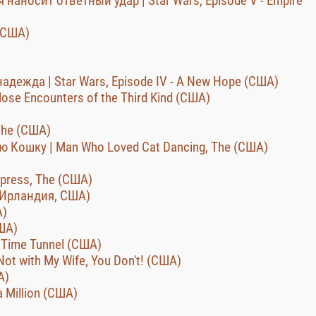
наносит ответный удар | Star Wars, Episode V - Empire
 США)
адежда | Star Wars, Episode IV - A New Hope (США)
ose Encounters of the Third Kind (США)
 The (США)
 Кошку | Man Who Loved Cat Dancing, The (США)
press, The (США)
 Ирландия, США)
А)
США)
 Time Tunnel (США)
ot with My Wife, You Don't! (США)
А)
 Million (США)