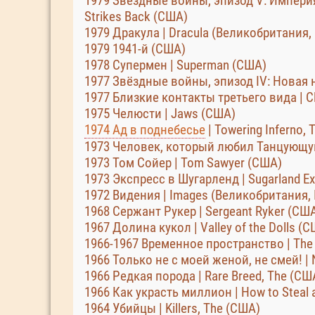
1979 Звёздные войны, эпизод V: Империя 
Strikes Back (США)
1979 Дракула | Dracula (Великобритания,
1979 1941-й (США)
1978 Супермен | Superman (США)
1977 Звёздные войны, эпизод IV: Новая н
1977 Близкие контакты третьего вида | Cl
1975 Челюсти | Jaws (США)
1974 Ад в поднебесье
| Towering Inferno,
1973 Человек, который любил Танцующую
1973 Том Сойер | Tom Sawyer (США)
1973 Экспресс в Шугарленд | Sugarland Ex
1972 Видения | Images (Великобритания,
1968 Сержант Рукер | Sergeant Ryker (СШ
1967 Долина кукол | Valley of the Dolls (
1966-1967 Временное пространство | The
1966 Только не с моей женой, не смей! | N
1966 Редкая порода | Rare Breed, The (СШ
1966 Как украсть миллион | How to Steal a
1964 Убийцы | Killers, The (США)