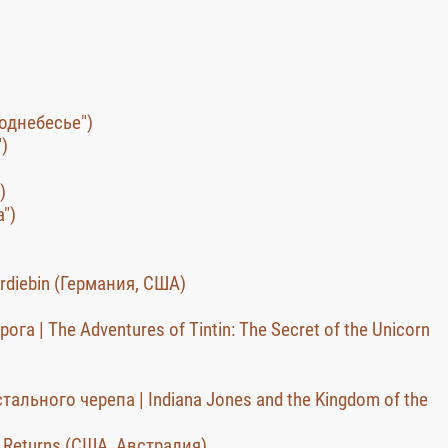
поднебесье")
)
)
")
erdiebin (Германия, США)
 | The Adventures of Tintin: The Secret of the Unicorn
льного черепа | Indiana Jones and the Kingdom of the
Returns (США, Австралия)