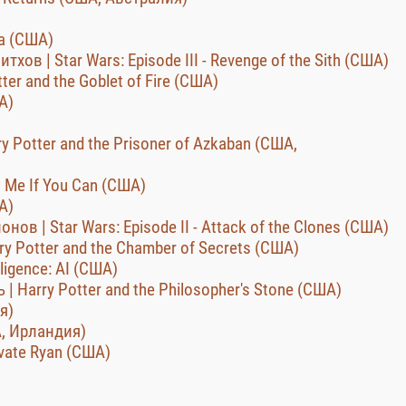
ha (США)
хов | Star Wars: Episode III - Revenge of the Sith (США)
ter and the Goblet of Fire (США)
А)
y Potter and the Prisoner of Azkaban (США,
 Me If You Can (США)
А)
ов | Star Wars: Episode II - Attack of the Clones (США)
ry Potter and the Chamber of Secrets (США)
lligence: AI (США)
 Harry Potter and the Philosopher's Stone (США)
я)
А, Ирландия)
vate Ryan (США)