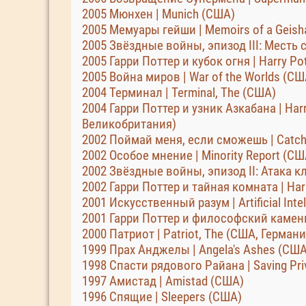
2005 Мюнхен | Munich (США)
2005 Мемуары гейши | Memoirs of a Geis
2005 Звёздные войны, эпизод III: Месть сит
2005 Гарри Поттер и кубок огня | Harry Pot
2005 Война миров | War of the Worlds (СШ
2004 Терминал | Terminal, The (США)
2004 Гарри Поттер и узник Азкабана | Harr
Великобритания)
2002 Поймай меня, если сможешь | Catch
2002 Особое мнение | Minority Report (СШ
2002 Звёздные войны, эпизод II: Атака клон
2002 Гарри Поттер и тайная комната | Har
2001 Искусственный разум | Artificial Inte
2001 Гарри Поттер и философский камень |
2000 Патриот | Patriot, The (США, Германи
1999 Прах Анджелы | Angela's Ashes (СШ
1998 Спасти рядового Райана | Saving Pri
1997 Амистад | Amistad (США)
1996 Спящие | Sleepers (США)