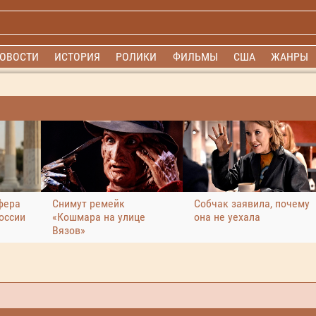
ОВОСТИ
ИСТОРИЯ
РОЛИКИ
ФИЛЬМЫ
США
ЖАНРЫ
фера
Снимут ремейк
Собчак заявила, почему
оссии
«Кошмара на улице
она не уехала
Вязов»