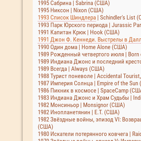
1995 Сабрина | Sabrina (США)
1995 Никсон | Nixon (США)
1993 Список Шиндлера
| Schindler's List 
1993 Парк Юрского периода | Jurassic Pa
1991 Капитан Крюк | Hook (США)
1991 Джон Ф. Кеннеди. Выстрелы в Дал
1990 Один дома | Home Alone (США)
1989 Рожденный четвертого июля | Born on
1989 Индиана Джонс и последний крестов
1989 Всегда | Always (США)
1988 Турист поневоле | Accidental Tourist
1987 Империя Солнца | Empire of the Sun
1986 Пикник в космосе | SpaceCamp (СШ
1983 Индиана Джонс и Храм Судьбы | Indi
1982 Монсиньор | Monsignor (США)
1982 Инопланетянин | E.T. (США)
1982 Звёздные войны, эпизод VI: Возвраще
(США)
1980 Искатели потерянного ковчега | Raid