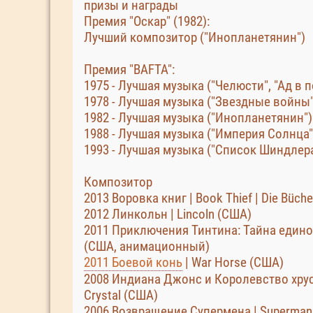
призы и награды
Премия "Оскар" (1982):
Лучший композитор ("Инопланетянин")
Премия "BAFTA":
1975 - Лучшая музыка ("Челюсти", "Ад в 
1978 - Лучшая музыка ("Звездные войны"
1982 - Лучшая музыка ("Инопланетянин")
1988 - Лучшая музыка ("Империя Солнца"
1993 - Лучшая музыка ("Список Шиндлера
Композитор
2013 Воровка книг | Book Thief | Die Büch
2012 Линкольн | Lincoln (США)
2011 Приключения Тинтина: Тайна единорога
(США, анимационный)
2011 Боевой конь
| War Horse (США)
2008 Индиана Джонс и Королевство хруста
Crystal (США)
2006 Возвращение Супермена | Superman 