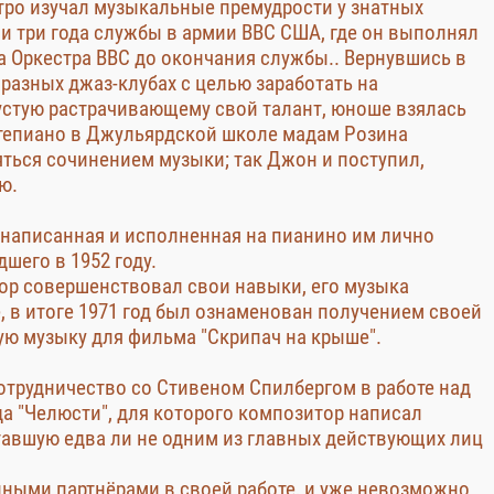
стро изучал музыкальные премудрости у знатных
 три года службы в армии ВВС США, где он выполнял
 Оркестра ВВС до окончания службы.. Вернувшись в
разных джаз-клубах с целью заработать на
устую растрачивающему свой талант, юноше взялась
ртепиано в Джульярдской школе мадам Розина
яться сочинением музыки; так Джон и поступил,
ю.
 написанная и исполненная на пианино им лично
шего в 1952 году.
ор совершенствовал свои навыки, его музыка
, в итоге 1971 год был ознаменован получением своей
ую музыку для фильма "Скрипач на крыше".
сотрудничество со Стивеном Спилбергом в работе над
а "Челюсти", для которого композитор написал
авшую едва ли не одним из главных действующих лиц
нными партнёрами в своей работе, и уже невозможно