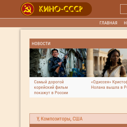
ГЛАВНАЯ
Н
НОВОСТИ
Самый дорогой
«Одиссея» Кристо
корейский фильм
Нолана вышла в Р
покажут в России
У
,
Композиторы
,
США