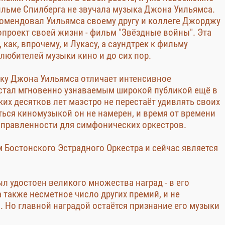
ильме Спилберга не звучала музыка Джона Уильямса.
комендовал Уильямса своему другу и коллеге Джорджу
проект своей жизни - фильм "Звёздные войны". Эта
как, впрочему, и Лукасу, а саундтрек к фильму
любителей музыки кино и до сих пор.
ыку Джона Уильямса отличает интенсивное
 стал мгновенно узнаваемым широкой публикой ещё в
ьких десятков лет маэстро не перестаёт удивлять своих
ться киномузыкой он не намерен, и время от времени
аправленности для симфонических оркестров.
м Бостонского Эстрадного Оркестра и сейчас является
л удостоен великого множества наград - в его
а также несметное число других премий, и не
. Но главной наградой остаётся признание его музыки