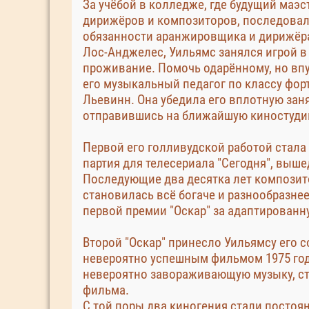
За учёбой в колледже, где будущий маэ
дирижёров и композиторов, последовали
обязанности аранжировщика и дирижёра
Лос-Анджелес, Уильямс занялся игрой в 
проживание. Помочь одарённому, но вп
его музыкальный педагог по классу фо
Льевинн. Она убедила его вплотную зан
отправившись на ближайшую киностуди
Первой его голливудской работой стала
партия для телесериала "Сегодня", вышед
Последующие два десятка лет композит
становилась всё богаче и разнообразнее
первой премии "Оскар" за адаптированн
Второй "Оскар" принесло Уильямсу его 
невероятно успешным фильмом 1975 год
невероятно завораживающую музыку, ст
фильма.
С той поры два киногения стали постоя