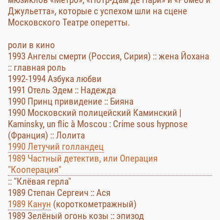
Джульетта», которые с успехом шли на сцене
Московского Театре оперетты.
роли в кино
1993 Ангелы смерти (Россия, Сирия) :: жена Йохана
:: главная роль
1992-1994 Азбука любви
1991 Отель Эдем :: Надежда
1990 Принц привидение :: Бияна
1990 Московский полицейский Каминский |
Kaminsky, un flic à Moscou : Crime sous hypnose
(Франция) :: Лолита
1990 Летучий голландец
1989 Частный детектив, или Операция
"Кооперация"
:: "Клёвая герла"
1989 Степан Сергеич :: Ася
1989 Канун
(короткометражный)
1989 Зелёный огонь козы :: эпизод