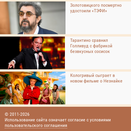
Золотовицкого посмертно
удостоили «ТЭФИ»
Тарантино сравнил
Голливуд с фабрикой
безвкусных сосисок
Кологривый сыграет в
новом фильме о Незнайке
© 2011-2026
Использование сайта означает согласие с условиями
пользовательского соглашения