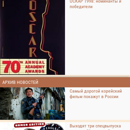
ОСКАР 1998: номинанты и
победители
АРХИВ НОВОСТЕЙ
Самый дорогой корейский
фильм покажут в России
Выходят три спецвыпуска