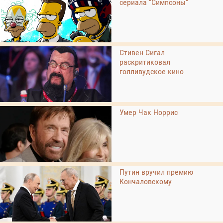
сериала "Симпсоны"
Стивен Сигал
раскритиковал
голливудское кино
Умер Чак Норрис
Путин вручил премию
Кончаловскому