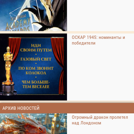
ОСКАР 1945: номинанты и
победители
АРХИВ НОВОСТЕЙ
Огромный дракон пролетел
над Лондоном