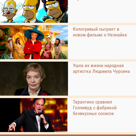
Кологривый сыграет в
новом фильме о Незнайке
Ушла из жизни народная
артистка Людмила Чурсина
Тарантино сравнил
Голливуд с фабрикой
безвкусных сосисок