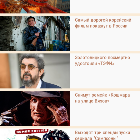
Самый дорогой корейский
фильм покажут в России
Золотовицкого посмертно
удостоили «ТЭФИ»
Снимут ремейк «Кошмара
на улице Вязов»
Выходят три спецвыпуска
сериала "Симпсоны"