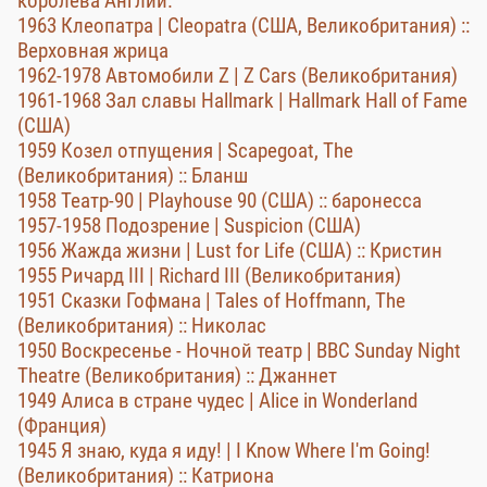
королева Англии.
1963 Клеопатра | Cleopatra (США, Великобритания) ::
Верховная жрица
1962-1978 Автомобили Z | Z Cars (Великобритания)
1961-1968 Зал славы Hallmark | Hallmark Hall of Fame
(США)
1959 Козел отпущения | Scapegoat, The
(Великобритания) :: Бланш
1958 Театр-90 | Playhouse 90 (США) :: баронесса
1957-1958 Подозрение | Suspicion (США)
1956 Жажда жизни | Lust for Life (США) :: Кристин
1955 Ричард III | Richard III (Великобритания)
1951 Сказки Гофмана | Tales of Hoffmann, The
(Великобритания) :: Николас
1950 Воскресенье - Ночной театр | BBC Sunday Night
Theatre (Великобритания) :: Джаннет
1949 Алиса в стране чудес | Alice in Wonderland
(Франция)
1945 Я знаю, куда я иду! | I Know Where I'm Going!
(Великобритания) :: Катриона