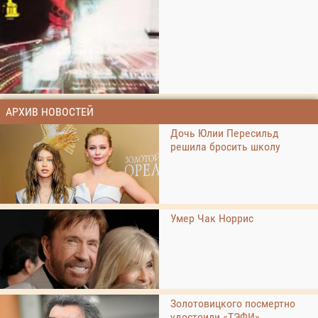
АРХИВ НОВОСТЕЙ
Дочь Юлии Пересильд
решила бросить школу
Умер Чак Норрис
Золотовицкого посмертно
удостоили «ТЭФИ»