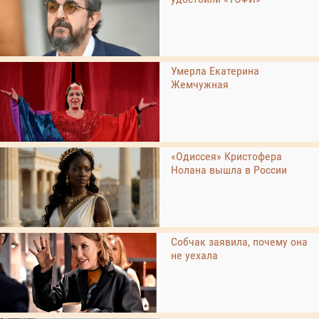
Умерла Екатерина
Жемчужная
«Одиссея» Кристофера
Нолана вышла в России
Собчак заявила, почему она
не уехала