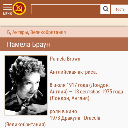
Гость
МЕНЮ
Б
,
Актеры
,
Великобритания
Памела Браун
Pamela Brown
Английская актриса.
8 июля 1917 года (Лондон,
Англия) — 18 сентября 1975 года
(Лондон, Англия).
роли в кино
1973 Дракула | Dracula
(Великобритания)