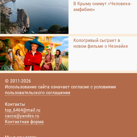
В Крыму снимут «Человека-
амфибию»
Кологривый сыграет в
новом фильме о Незнайке
© 2011-2026
Использование сайта означает согласие с условиями
пользовательского соглашения
Контакты
top_6464@mail.ru
cacca@yandex.ru
Контактная форма