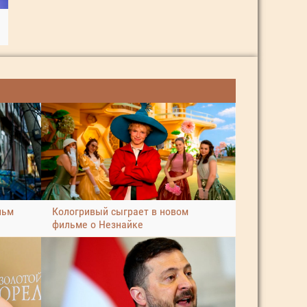
льм
Кологривый сыграет в новом
фильме о Незнайке