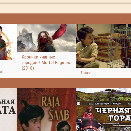
Хроники хищных
городов / Mortal Engines
(2018)
ое
Такса