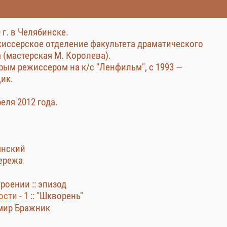
 г. в Челябинске.
ежиссерское отделение факультета драматического
(мастерская М. Королева).
орым режиссером на к/с "Ленфильм", с 1993 —
ик.
еля 2012 года.
янский
Сережа
роении :: эпизод
сти - 1
:: "Шкворень"
имир Бражник