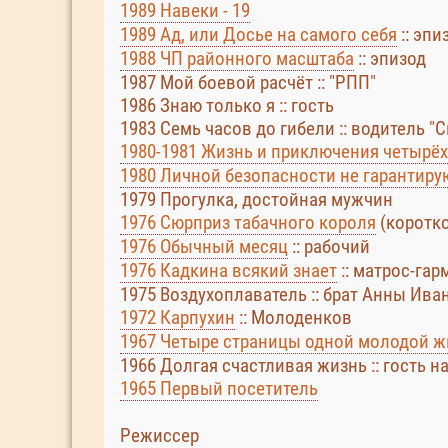
1989 Навеки - 19
1989 Ад, или Досье на самого себя
:: эпи
1988 ЧП районного масштаба
:: эпизод
1987 Мой боевой расчёт :: "РПП"
1986 Знаю только я :: гость
1983 Семь часов до гибели :: водитель 
1980-1981 Жизнь и приключения четырёх
1980 Личной безопасности не гарантирую
1979 Прогулка, достойная мужчин
1976 Сюрприз табачного короля
(коротк
1976 Обычный месяц
:: рабочий
1976 Кадкина всякий знает
:: матрос-гар
1975 Воздухоплаватель :: брат Анны Ив
1972 Карпухин
:: Молоденков
1967 Четыре страницы одной молодой ж
1966 Долгая счастливая жизнь :: гость 
1965 Первый посетитель
Режиссер