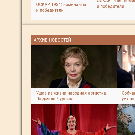
ОСКАР 1956: номи
ОСКАР 1934: номинанты
и победители
и победители
АРХИВ НОВОСТЕЙ
Ушла из жизни народная артистка
Собчак
Людмила Чурсина
уехал