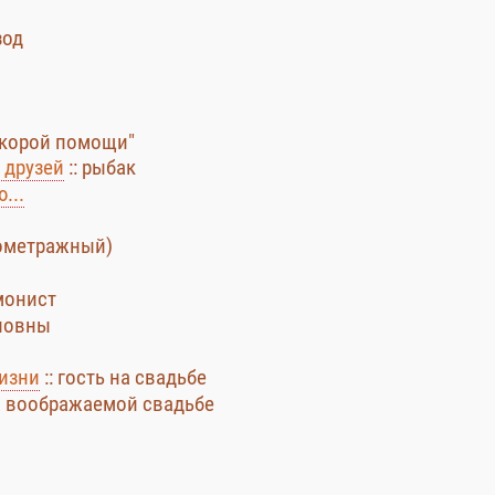
зод
"Скорой помощи"
 друзей
:: рыбак
...
ометражный)
монист
ановны
изни
:: гость на свадьбе
на воображаемой свадьбе