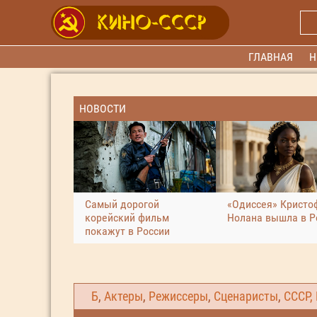
ГЛАВНАЯ
Н
НОВОСТИ
Самый дорогой
«Одиссея» Кристо
корейский фильм
Нолана вышла в Р
покажут в России
Б
,
Актеры
,
Режиссеры
,
Сценаристы
,
СССР,