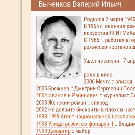
Быченков Валерий Ильич
Родился 2 марта 1940
В 1965 г. окончил р
искусства ЛГИТМиКа 
С 1966 г. работал вт
режиссер-постановщ
Ушел из жизни 17 апр
роли в кино
2006 Мечта :: эпизод
2005 Брежнев :: Дмитрий Сергеевич Пол
2004 Иванов и Рабинович
:: журналист 
2003 Женский роман :: эпизод
2002 Не делайте бисквиты в плохом наст
1998-1999 Агент национальной безопасно
1998 Улицы разбитых фонарей-1
:: Влад
1990 Дезертир
:: майор