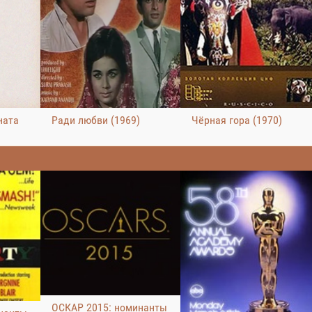
ната
Ради любви (1969)
Чёрная гора (1970)
ОСКАР 2015: номинанты