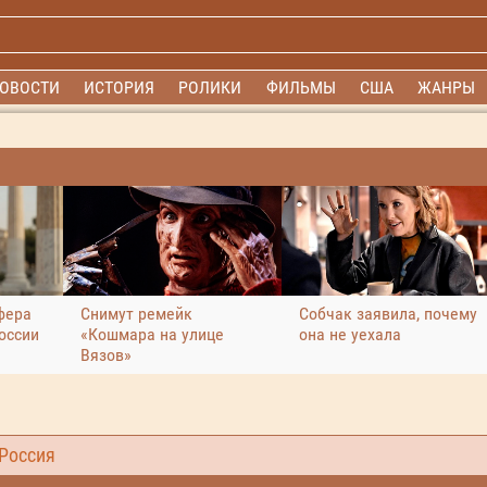
ОВОСТИ
ИСТОРИЯ
РОЛИКИ
ФИЛЬМЫ
США
ЖАНРЫ
фера
Снимут ремейк
Собчак заявила, почему
оссии
«Кошмара на улице
она не уехала
Вязов»
 Россия