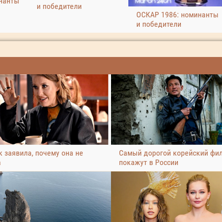
нанты
и победители
ОСКАР 1986: номинанты
и победители
 заявила, почему она не
Самый дорогой корейский фи
а
покажут в России