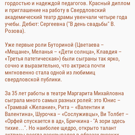
гордостью и надеждой педагогов. Красный диплом
и приглашение на работу в Свердловский
академический театр драмы увенчали четыре года
учебы. Дебют: Сергеевна ("В день свадьбы" В.
Розова).
Уже первые роли Буториной (Цветаева –
«Мещане», Меланья – «Дети солнца», Клавдия –
«Третья патетическая») были сыграны так ярко,
сочно и выразительно, что актриса почти
мнгновенно стала одной из любимиц
свердловской публики.
За 35 лет работы в театре Маргарита Михайловна
сыграла много самых разных ролей: это Юнис –
«Трамвай «Желание», Рита – «Валентин и
Валентина», Шурочка – «Сослуживцы», Ви Толбет –
«Орфей спускается в ад», Бричкина - "А зори здесь
тихие…". Но наиболее щедро, открыто талант
актрисы всегда раскрывался в образах русских