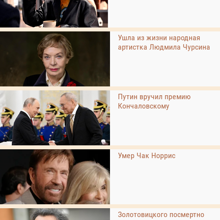
Ушла из жизни народная
артистка Людмила Чурсина
Путин вручил премию
Кончаловскому
Умер Чак Норрис
Золотовицкого посмертно