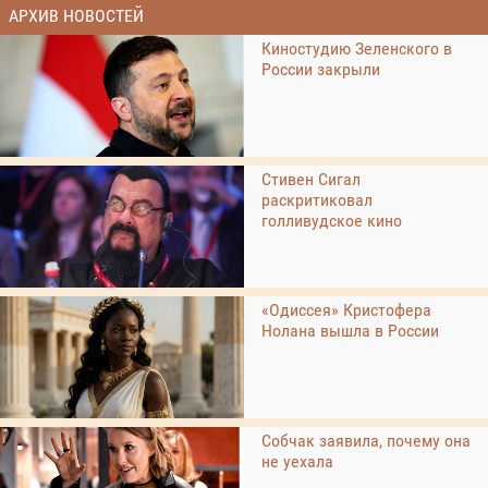
АРХИВ НОВОСТЕЙ
Киностудию Зеленского в
России закрыли
Стивен Сигал
раскритиковал
голливудское кино
«Одиссея» Кристофера
Нолана вышла в России
Собчак заявила, почему она
не уехала