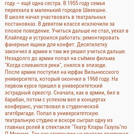
году — ещё одна сестра. В 1955 году семья
переехала в маленький городов Швекшне.
В школе начал участвовать в театральных
постановках. В девятом классе исключили за
плохое поведение. Учиться дальше не стал, уехал в
Клайпеду и устроился работать: ремонтировать
фанерные ящики для конфет. Десятилетку
закончил в армии и там же решил учиться дальше.
Незадолго до армии попал на съёмки фильма
"Когда сливаются реки", снялся в эпизоде.
После армии поступил на юрфак Вильнюсского
университета, который окончил в 1968 году. На
первом курсе пришел в университетский
эстрадный оркестр. Сначала, как в армии, бил в
барабан, потом с успехом вел в концертах
конферанс, участвовал в студенческой
агитбригаде. Попал в университетскую
театральную студию и вскоре сыграл одну из
главных ролей в спектакле "Театр Клары Газуль"по
П.Мериме. Так как стипендии не хватало разгружал