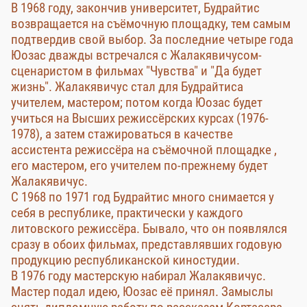
В 1968 году, закончив университет, Будрайтис
возвращается на съёмочную площадку, тем самым
подтвердив свой выбор. За последние четыре года
Юозас дважды встречался с Жалакявичусом-
сценаристом в фильмах "Чувства" и "Да будет
жизнь". Жалакявичус стал для Будрайтиса
учителем, мастером; потом когда Юозас будет
учиться на Высших режиссёрских курсах (1976-
1978), а затем стажироваться в качестве
ассистента режиссёра на съёмочной площадке ,
его мастером, его учителем по-прежнему будет
Жалакявичус.
С 1968 по 1971 год Будрайтис много снимается у
себя в республике, практически у каждого
литовского режиссёра. Бывало, что он появлялся
сразу в обоих фильмах, представлявших годовую
продукцию республиканской киностудии.
В 1976 году мастерскую набирал Жалакявичус.
Мастер подал идею, Юозас её принял. Замыслы