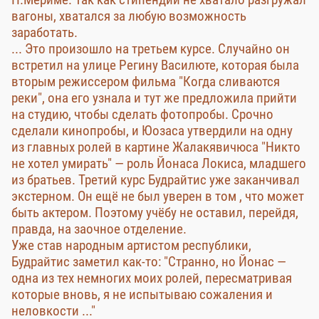
вагоны, хватался за любую возможность
заработать.
... Это произошло на третьем курсе. Случайно он
встретил на улице Регину Василюте, которая была
вторым режиссером фильма "Когда сливаются
реки", она его узнала и тут же предложила прийти
на студию, чтобы сделать фотопробы. Срочно
сделали кинопробы, и Юозаса утвердили на одну
из главных ролей в картине Жалакявичюса "Никто
не хотел умирать" — роль Йонаса Локиса, младшего
из братьев. Третий курс Будрайтис уже заканчивал
экстерном. Он ещё не был уверен в том , что может
быть актером. Поэтому учёбу не оставил, перейдя,
правда, на заочное отделение.
Уже став народным артистом республики,
Будрайтис заметил как-то: "Странно, но Йонас —
одна из тех немногих моих ролей, пересматривая
которые вновь, я не испытываю сожаления и
неловкости ..."