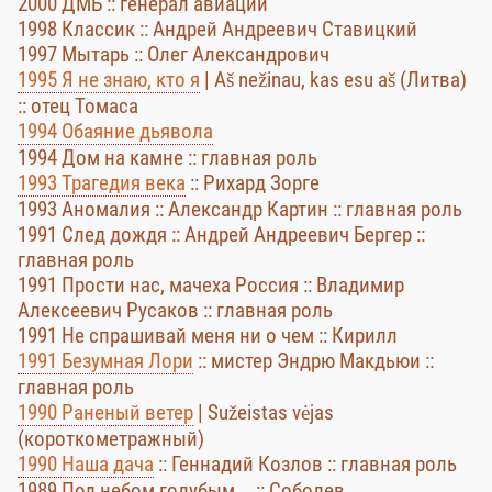
2000 ДМБ :: генерал авиации
1998 Классик :: Андрей Андреевич Ставицкий
1997 Мытарь :: Олег Александрович
1995 Я не знаю, кто я
| Aš nežinau, kas esu aš (Литва)
:: отец Томаса
1994 Обаяние дьявола
1994 Дом на камне :: главная роль
1993 Трагедия века
:: Рихард Зорге
1993 Аномалия :: Александр Картин :: главная роль
1991 След дождя :: Андрей Андреевич Бергер ::
главная роль
1991 Прости нас, мачеха Россия :: Владимир
Алексеевич Русаков :: главная роль
1991 Не спрашивай меня ни о чем :: Кирилл
1991 Безумная Лори
:: мистер Эндрю Макдьюи ::
главная роль
1990 Раненый ветер
| Sužeistas vėjas
(короткометражный)
1990 Наша дача
:: Геннадий Козлов :: главная роль
1989 Под небом голубым... :: Соболев