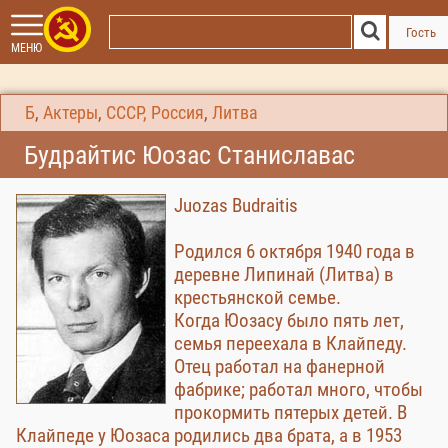
Гость
МЕНЮ
Б
,
Актеры
,
СССР, Россия
,
Литва
Будрайтис Юозас Станиславас
Juozas Budraitis
Родился 6 октября 1940 года в
деревне Липинай (Литва) в
крестьянской семье.
Когда Юозасу было пять лет,
семья переехала в Клайпеду.
Отец работал на фанерной
фабрике; работал много, чтобы
прокормить пятерых детей. В
Клайпеде у Юозаса родились два брата, а в 1953