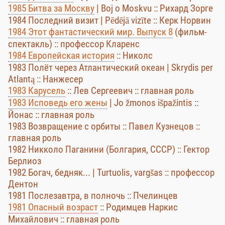
1985 Битва за Москву
| Boj o Moskvu :: Рихард Зорге
1984 Последний визит | Pēdējā vizīte :: Керк Норвин
1984 Этот фантастический мир. Выпуск 8
(фильм-
спектакль) :: профессор Кларенс
1984 Европейская история
:: Николс
1983 Полёт через Атлантический океан | Skrydis per
Atlantą :: Нанжесер
1983 Карусель
:: Лев Сергеевич :: главная роль
1983 Исповедь его жены
| Jo žmonos išpažintis ::
Йонас :: главная роль
1983 Возвращение с орбиты :: Павел Кузнецов ::
главная роль
1982 Никколо Паганини (Болгария, СССР) :: Гектор
Берлиоз
1982 Богач, бедняк... | Turtuolis, vargšas :: профессор
Дентон
1981 Послезавтра, в полночь :: Пчелинцев
1981 Опасный возраст
:: Родимцев Наркис
Михайлович :: главная роль