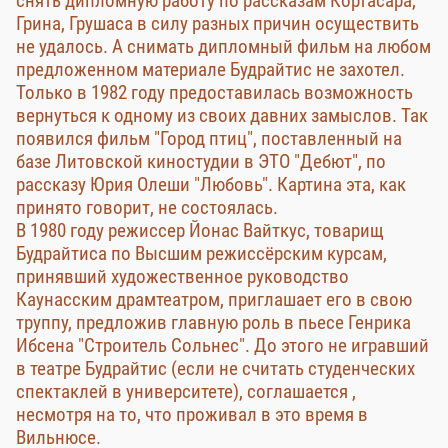
снять дипломную работу по рассказам Кортасара,
Грина, Грушаса в силу разных причин осуществить
не удалось. А снимать дипломный фильм на любом
предложенном материале Будрайтис не захотел.
Только в 1982 году предоставилась возможность
вернуться к одному из своих давних замыслов. Так
появился фильм "Город птиц", поставленный на
базе Литовской киностудии в ЭТО "Дебют", по
рассказу Юрия Олеши "Любовь". Картина эта, как
принято говорит, не состоялась.
В 1980 году режиссер Йонас Вайткус, товарищ
Будрайтиса по Высшим режиссёрским курсам,
принявший художественное руководство
Каунасским драмтеатром, приглашает его в свою
труппу, предложив главную роль в пьесе Генрика
Ибсена "Строитель Сольнес". До этого не игравший
в театре Будрайтис (если не считать студенческих
спектаклей в университете), соглашается ,
несмотря на то, что проживал в это время в
Вильнюсе.