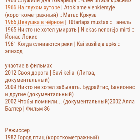
1968 Служили два товарища :: член штаба красных
1966 На глухом хуторе
| Atokiame vienkiemyje
(короткометражный) :: Матас Кряуза
1966 Девушка в чёрном
| Tütarlaps mustas :: Танель
1965 Никто не хотел умирать | Niekas nenorėjo mirti ::
Йонас Локис
1961 Когда сливаются реки | Kai susilieja upės ::
эпизод
участие в фильмах
2012 Своя дорога | Savi keliai (Литва,
документальный)
2009 Никто не хотел забывать. Будрайтис, Банионис
и другие (документальный)
2002 Чтобы помнили... (документальный)2002 Алла
Балтер | Фильм 86
Режиссер
1982 Город птиц (короткометражный)