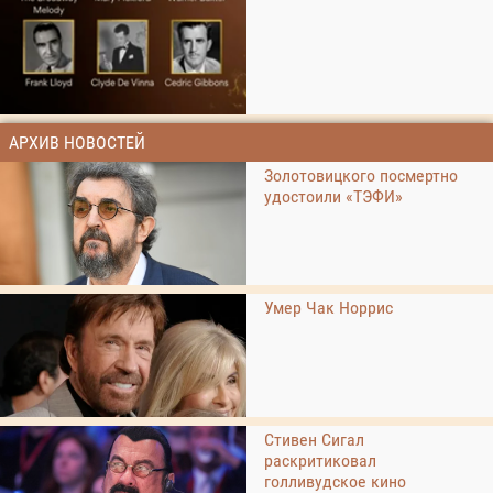
АРХИВ НОВОСТЕЙ
Золотовицкого посмертно
удостоили «ТЭФИ»
Умер Чак Норрис
Стивен Сигал
раскритиковал
голливудское кино