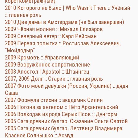
короткометражный)
2010 Которого не было | Who Wasn't There :: Учёный
:: главная роль
2010 Две дамы в Амстердаме (не был завершен)
2009 Чёрная молния :: Михаил Елизаров
2009 Северный ветер :: Карл Рейсман
2009 Первая попытка :: Ростислав Алексеевич,
"Мойдодыр"
2009 Кромовъ :: Управляющий
2009 Вооружённое сопротивление
2008 Апостол | Apostol :: Штайнгец
2007, 2009 Долг :: Старик :: главная роль
2007 Фото моей девушки (Россия, Украина) :: дядя
Саша
2007 Формула стихии :: академик Силин
2006 Погоня за ангелом :: Пётр Архангельский
2006 Волкодав из рода Серых Псов :: Дунгорм
2005 Сага древних булгар. Сказание Ольги Святой
2005 Сага древних булгар. Лествица Владимира
Красное Солнышко :: Асмуд