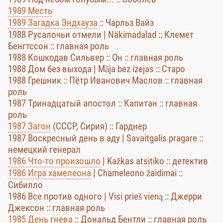
1989 Месть
1989 Загадка Эндхауза
:: Чарльз Вайз
1988 Русалочьи отмели | Näkimadalad :: Клемет
Бенгтссон :: главная роль
1988 Кошкодав Сильвер :: Он :: главная роль
1988 Дом без выхода | Māja bez izejas :: Старо
1988 Грешник :: Пётр Иванович Маслов :: главная
роль
1987 Тринадцатый апостол :: Капитан :: главная
роль
1987 Загон
(СССР, Сирия) :: Гарднер
1987 Воскресный день в аду | Savaitgalis pragare ::
немецкий генерал
1986 Что-то произошло
| Kažkas atsitiko :: детектив
1986 Игра хамелеона
| Chameleono žaidimai ::
Сибилло
1986 Все против одного | Visi prieš vieną :: Джерри
Джексон :: главная роль
1985 День гнева
:: Дональд Бентли :: главная роль