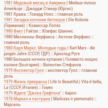
1981 Медовый месяц в Америке
| Medaus mėnuo
Amerikoje :: Джордж Стикер (Юргис)
1981 Кража :: Говард Нокс :: главная роль
1981 Загадка колонии беглецов
| Die Kolonie
(Германия) :: Комиссар Лопес
1980 Факт
| Faktas :: Юзефас Шакнис
1980 Миллионы Ферфакса :: Антони Ферфакс ::
главная роль
1980 Карл Маркс. Молодые годы
| Karl Marx - die
jungen Jahre (СССР, ГДР) :: Арнольд Руге
1980 Большое ночное купание | Голямото нощно
къпане (Болгария) :: Валентин Стефанов
1979 Инспектор Гулл
:: инспектор Гулл :: главная
роль
1979 Жизнь прекрасна
| Life Is Beautiful | Vita è bella,
La (СССР, Италия) :: Гомес
1979 Ждите "Джона Графтона"
:: барон
1978 Маркиз и пастушка
| Markizas ir piemenaitė ::
Марсель