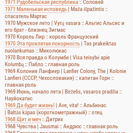
1971 Рудобельская республика
:: Соловей
1971 Маленькая исповедь
| Maža išpažintis ::
спасатель Мартас
1970 Мужское лето | Vyrų vasara :: Альгис Альсис и
его брат - близнец Зигмас
1970 Король Лир :: король Французский
1970 Эта проклятая покорность
| Tas prakeiktas
nuolankumas :: Миколюкас
1970 Вся правда о Колумбе | Visa teisybė apie
Kolumbą :: Пабло :: главная роль
1969 Колония Ланфиер | Lanfier Colony, The | Kolonie
Lanfieri (СССР, Чехословакия) :: капитан Горн ::
главная роль
1969 Июнь, начало лета | Birželis, vasaros pradžia ::
Науйокатис
1969 Да будет жизнь!
| Ave, vita! :: Альбинас
| Baltās kāpas (короткометражный) :: отец
1968 Щит и меч
:: Дитрих
1968 Чувства | Jausmai :: Андрюс :: главная роль