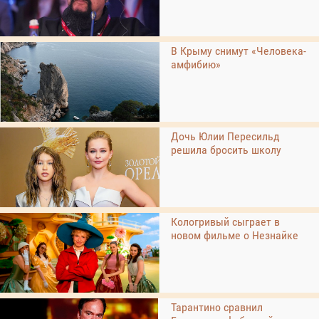
В Крыму снимут «Человека-
амфибию»
Дочь Юлии Пересильд
решила бросить школу
Кологривый сыграет в
новом фильме о Незнайке
Тарантино сравнил