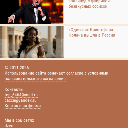
Голливуд с фабрикой
безвкусных сосисок
«Одиссея» Кристофера
Нолана вышла в России
© 2011-2026
Использование сайта означает согласие с условиями
пользовательского соглашения
Контакты
top_6464@mail.ru
cacca@yandex.ru
Контактная форма
Мы в соц сетях
dzen