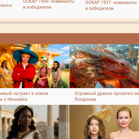
ОСКАР 1990: номинанты
ОСКАР 1937: номинанты
нанты
и победители
и победители
ривый сыграет в новом
Огромный дракон пролетел н
е о Незнайке
Лондоном