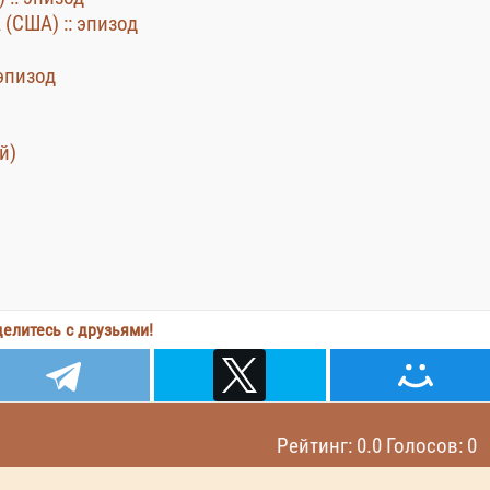
A (США) :: эпизод
 эпизод
й)
елитесь с друзьями!
Рейтинг: 0.0 Голосов: 0