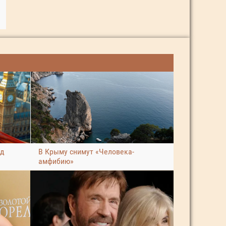
ад
В Крыму снимут «Человека-
амфибию»