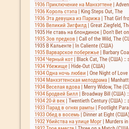
1936 Приключение на Манхэттене
| Adven
1936 Король стэпа
| King Steps Out, The
1936 Эта девушка из Парижа
| That Girl f
1936 Великий Зигфилд
| Great Ziegfeld, 
1935 Не ставь на блондинок | Don't Bet o
1935 Зов предков
| Call of the Wild, The (
1935 В Кальенте | In Caliente (США)
1935 Варварское побережье
| Barbary Coa
1934 Черный кот
| Black Cat, The (США) ::
1934 Убежище
| Hide-Out (США)
1934 Одна ночь любви
| One Night of Love
1934 Манхэттенская мелодрама
| Manhat
1934 Веселая вдова
| Merry Widow, The (С
1934 Бродвей Билл
| Broadway Bill (США) :
1934 20-й век
| Twentieth Century (США) ::
1933 Парад в огнях рампы
| Footlight Par
1933 Обед в восемь
| Dinner at Eight (США
1932 Убийства на улице Морг
| Murders in
1932 Трое вместе
| Three on a Match (США)