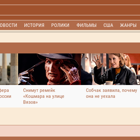
ОВОСТИ
ИСТОРИЯ
РОЛИКИ
ФИЛЬМЫ
США
ЖАНРЫ
фера
Снимут ремейк
Собчак заявила, почему
оссии
«Кошмара на улице
она не уехала
Вязов»