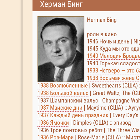
Херман Бинг
Herman Bing
роли в кино
1946 Ночь и день | Ni
1945 Куда мы отсюда
1940 Мелодия Бродв
1940 Горькая сладость
1938 Четверо — это б
1938 Восьмая жена 
1938 Возлюбленные
| Sweethearts (США) 
1938 Большой вальс
| Great Waltz, The (
1937 Шампанский вальс | Champagne Wal
1937 Майские дни
| Maytime (США) :: Ауг
1937 Каждый день праздник
| Every Day's
1936 Ямочки
| Dimples (США) :: эпизод
1936 Трое понтовых ребят | The Three Wi
1936 Роз-Мари
| Rose-Marie (США) :: Мис