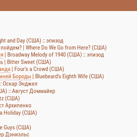
ght and Day (США) :: эпизод
 пойдем? | Where Do We Go from Here? (США)
ея
| Broadway Melody of 1940 (США) :: эпизод
 | Bitter Sweet (США)
анда
| Four's a Crowd (США)
Синей Бороды
| Bluebeard's Eighth Wife (США)
:: Оскар Энджел
США) :: Август Доммайер
tz (США)
уст Архипенко
 a Holiday (США)
se Guys (США)
тер Дэниэльс