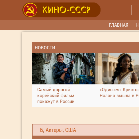
ГЛАВНАЯ
Н
НОВОСТИ
Самый дорогой
«Одиссея» Кристо
корейский фильм
Нолана вышла в Р
покажут в России
Б
,
Актеры
,
США