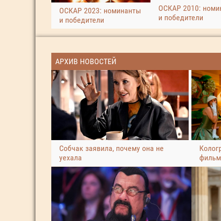
ОСКАР 2010: номи
ОСКАР 2023: номинанты
и победители
и победители
АРХИВ НОВОСТЕЙ
Собчак заявила, почему она не
Колог
уехала
фильм