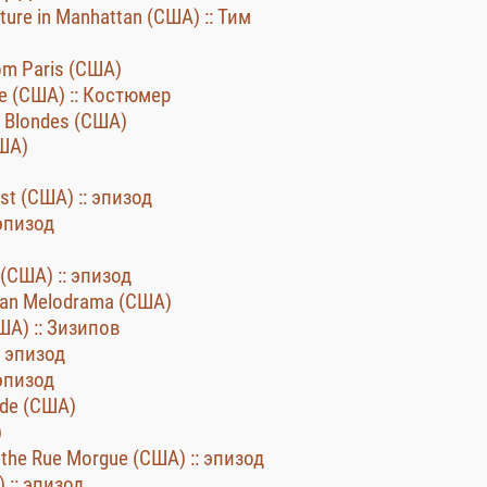
ture in Manhattan (США) :: Тим
rom Paris (США)
The (США) :: Костюмер
n Blondes (США)
США)
st (США) :: эпизод
 эпизод
 (США) :: эпизод
tan Melodrama (США)
ША) :: Зизипов
: эпизод
 эпизод
ade (США)
)
 the Rue Morgue (США) :: эпизод
 :: эпизод