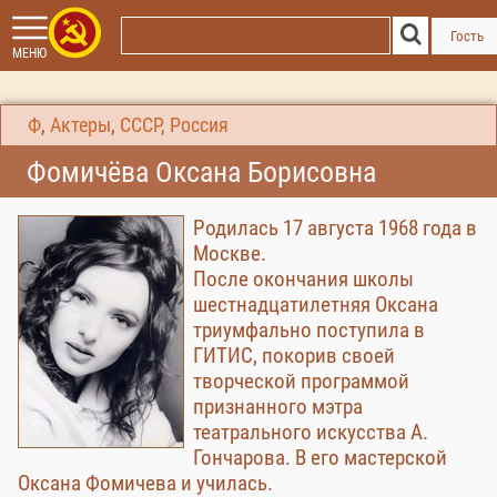
Гость
МЕНЮ
Ф
,
Актеры
,
СССР, Россия
Фомичёва Оксана Борисовна
Родилась 17 августа 1968 года в
Москве.
После окончания школы
шестнадцатилетняя Оксана
триумфально поступила в
ГИТИС, покорив своей
творческой программой
признанного мэтра
театрального искусства А.
Гончарова. В его мастерской
Оксана Фомичева и училась.