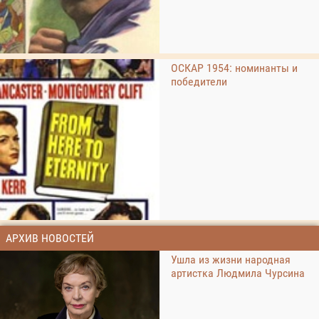
ОСКАР 1954: номинанты и
победители
АРХИВ НОВОСТЕЙ
Ушла из жизни народная
артистка Людмила Чурсина