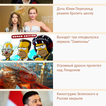
Дочь Юлии Пересильд
решила бросить школу
Выходят три спецвыпуска
сериала "Симпсоны"
Огромный дракон пролетел
над Лондоном
Киностудию Зеленского в
России закрыли