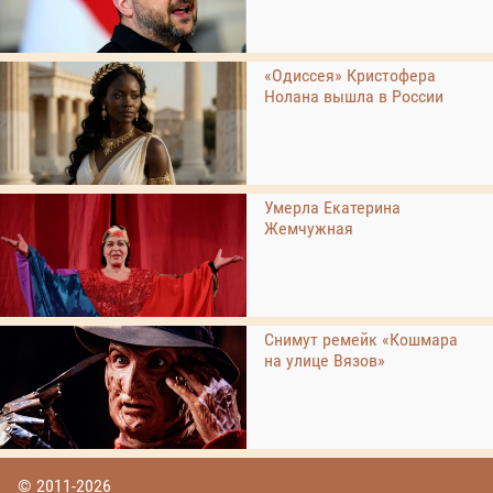
«Одиссея» Кристофера
Нолана вышла в России
Умерла Екатерина
Жемчужная
Снимут ремейк «Кошмара
на улице Вязов»
© 2011-2026