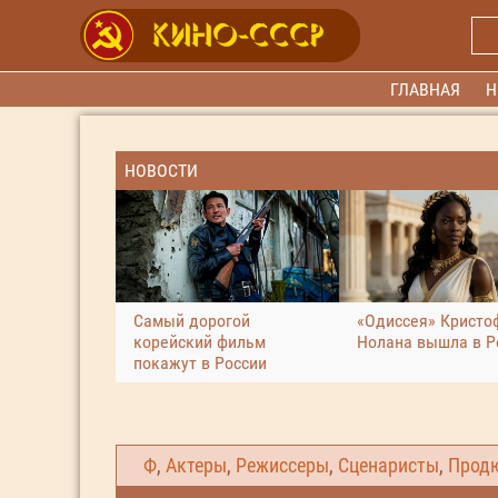
ГЛАВНАЯ
Н
НОВОСТИ
Самый дорогой
«Одиссея» Кристо
корейский фильм
Нолана вышла в Р
покажут в России
Ф
,
Актеры
,
Режиссеры
,
Сценаристы
,
Прод