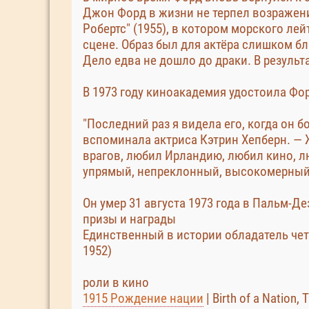
Джон Форд в жизни не терпел возражени
Робертс" (1955), в котором морского ле
сцене. Образ был для актёра слишком бл
Дело едва не дошло до драки. В резуль
В 1973 году киноакадемия удостоила Фор
"Последний раз я видела его, когда он б
вспоминала актриса Кэтрин Хепберн. — 
врагов, любил Ирландию, любил кино, л
упрямый, непреклонный, высокомерный и 
Он умер 31 августа 1973 года в Пальм-Д
призы и награды
Единственный в истории обладатель четы
1952)
роли в кино
1915 Рождение нации
| Birth of a Nation,