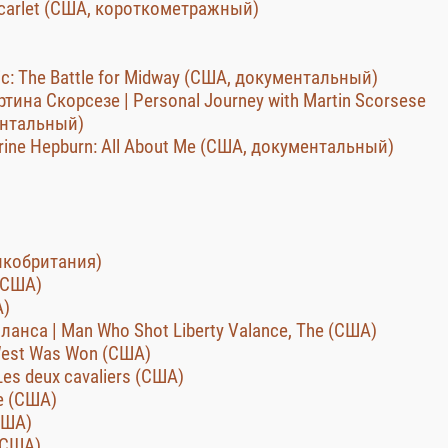
 Scarlet (США, короткометражный)
ic: The Battle for Midway (США, документальный)
ина Скорсезе | Personal Journey with Martin Scorsese
ентальный)
arine Hepburn: All About Me (США, документальный)
икобритания)
(США)
А)
анса | Man Who Shot Liberty Valance, The (США)
West Was Won (США)
es deux cavaliers (США)
e (США)
США)
(США)