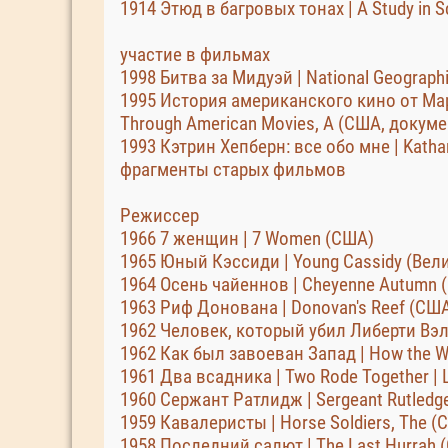
1914 Этюд в багровых тонах | A Study in
участие в фильмах
1998 Битва за Мидуэй | National Geograph
1995 История американского кино от Март
Through American Movies, A (США, докум
1993 Кэтрин Хепберн: все обо мне | Kath
фрагменты старых фильмов
Режиссер
1966 7 женщин | 7 Women (США)
1965 Юный Кэссиди | Young Cassidy (Вел
1964 Осень чайеннов | Cheyenne Autumn 
1963 Риф Донована | Donovan's Reef (СШ
1962 Человек, который убил Либерти Вэлл
1962 Как был завоеван Запад | How the 
1961 Два всадника | Two Rode Together | L
1960 Сержант Ратлидж | Sergeant Rutledg
1959 Кавалеристы | Horse Soldiers, The (
1958 Последний салют | The Last Hurrah 