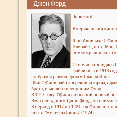
Джон Форд
John Ford
Американский киноре
Шон Алоизиус О'Фини
Элизабет, штат Мэн,
семье ирландского и
Окончив колледж в П
фабрики, а в 1913 го
актёром и режиссёром у Томаса Инса.
Шон О'Фини работал реквизитором, адми
брата, взявшего псевдоним Форд.
В 1917 году О'Фини снял свой первый ве
Взяв псевдоним Джон Форд, он снимал 
В период с 1917 по 1924 год Форд поста
лента "Железный конь" (1924).