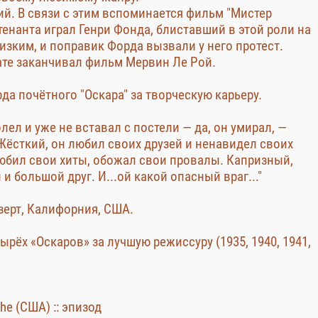
й. В связи с этим вспоминается фильм "Мистер
йтенанта играл Генри Фонда, блиставший в этой роли на
изким, и поправик Форда вызвали у него протест.
тате заканчивал фильм Мервин Ле Рой.
да почётного "Оскара" за творческую карьеру.
олел и уже не вставал с постели — да, он умирал, —
Жёсткий, он любил своих друзей и ненавидел своих
юбил свои хиты, обожал свои провалы. Капризный,
большой друг. И...ой какой опасный враг..."
езерт, Калифорния, США.
рёх «Оскаров» за лучшую режиссуру (1935, 1940, 1941,
 The (США) :: эпизод