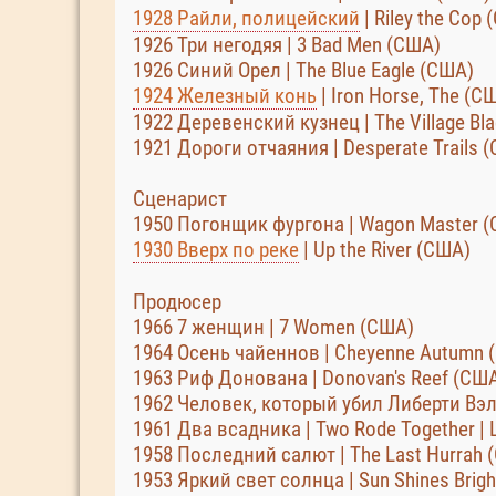
1928 Райли, полицейский
| Riley the Cop
1926 Три негодяя | 3 Bad Men (США)
1926 Синий Орел | The Blue Eagle (США)
1924 Железный конь
| Iron Horse, The (С
1922 Деревенский кузнец | The Village Bl
1921 Дороги отчаяния | Desperate Trails 
Сценарист
1950 Погонщик фургона | Wagon Master 
1930 Вверх по реке
| Up the River (США)
Продюсер
1966 7 женщин | 7 Women (США)
1964 Осень чайеннов | Cheyenne Autumn 
1963 Риф Донована | Donovan's Reef (СШ
1962 Человек, который убил Либерти Вэлл
1961 Два всадника | Two Rode Together | L
1958 Последний салют | The Last Hurrah 
1953 Яркий свет солнца | Sun Shines Brigh