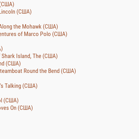
 (США)
Lincoln (США)
Along the Mohawk (США)
ntures of Marco Polo (США)
А)
f Shark Island, The (США)
and (США)
Steamboat Round the Bend (США)
's Talking (США)
ol (США)
oves On (США)