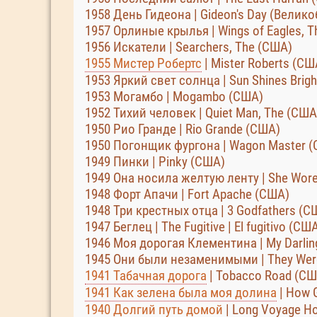
1958 День Гидеона | Gideon's Day (Велик
1957 Орлиные крылья | Wings of Eagles, 
1956 Искатели | Searchers, The (США)
1955 Мистер Робертс
| Mister Roberts (СШ
1953 Яркий свет солнца | Sun Shines Brigh
1953 Могамбо | Mogambo (США)
1952 Тихий человек | Quiet Man, The (США
1950 Рио Гранде | Rio Grande (США)
1950 Погонщик фургона | Wagon Master 
1949 Пинки | Pinky (США)
1949 Она носила желтую ленту | She Wore
1948 Форт Апачи | Fort Apache (США)
1948 Три крестных отца | 3 Godfathers (С
1947 Беглец | The Fugitive | El fugitivo (СШ
1946 Моя дорогая Клементина | My Darlin
1945 Они были незаменимыми | They Wer
1941 Табачная дорога
| Tobacco Road (СШ
1941 Как зелена была моя долина
| How 
1940 Долгий путь домой
| Long Voyage H