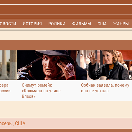
ОВОСТИ
ИСТОРИЯ
РОЛИКИ
ФИЛЬМЫ
США
ЖАНРЫ
фера
Снимут ремейк
Собчак заявила, почему
оссии
«Кошмара на улице
она не уехала
Вязов»
юсеры
,
США