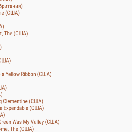
обритания)
The (США)
А)
t, The (США)
)
(США)
 a Yellow Ribbon (США)
ША)
А)
g Clementine (США)
e Expendable (США)
А)
Green Was My Valley (США)
ome, The (США)