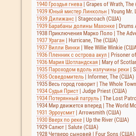
1940 Гроздья гнева
| Grapes of Wrath, The
1939 Юный мистер Линкольн
| Young Mr. 
1939 Дилижанс
| Stagecoach (США)
1939 Барабаны долины Махонке
| Drums 
1938 Приключения Марко Поло | The Adve
1937 Ураган
| Hurricane, The (США)
1937 Вилли Винки
| Wee Willie Winkie (СШ
1936 Пленник с острова акул
| Prisoner o
1936 Мария Шотландская
| Mary of Scotl
1935 Пароходом вдоль излучины реки
| 
1935 Осведомитель
| Informer, The (США)
1935 Весь город говорит | The Whole Town
1934 Судья Прист
| Judge Priest (США)
1934 Потерянный патруль
| The Lost Patr
1934 Мир движется вперед | The World M
1931 Эрроусмит
| Arrowsmith (США)
1930 Вверх по реке
| Up the River (США)
1929 Салют | Salute (США)
1928 Четверо сыновей | Four Sons (США)