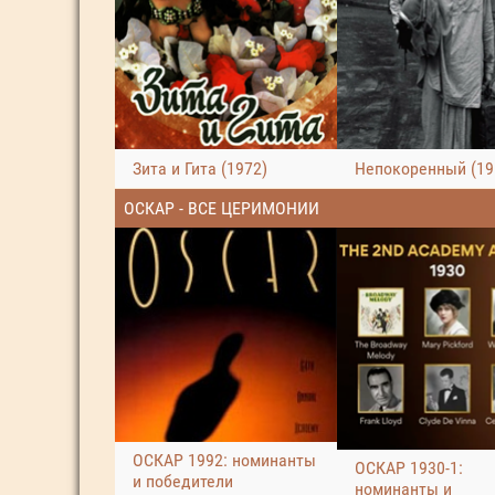
Зита и Гита (1972)
Непокоренный (19
ОСКАР - ВСЕ ЦЕРИМОНИИ
ОСКАР 1992: номинанты
ОСКАР 1930-1:
и победители
номинанты и