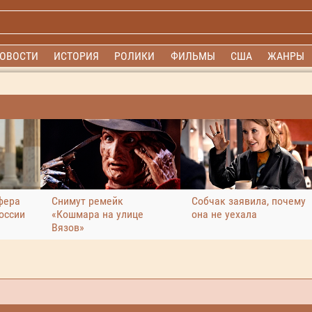
ОВОСТИ
ИСТОРИЯ
РОЛИКИ
ФИЛЬМЫ
США
ЖАНРЫ
фера
Снимут ремейк
Собчак заявила, почему
оссии
«Кошмара на улице
она не уехала
Вязов»