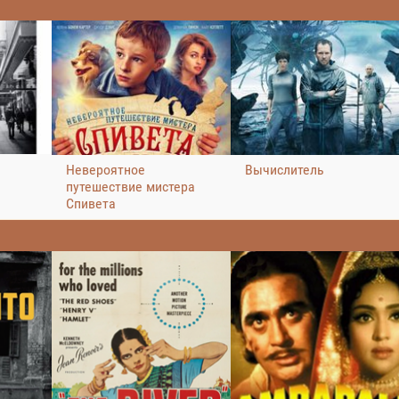
Невероятное
Вычислитель
путешествие мистера
Спивета