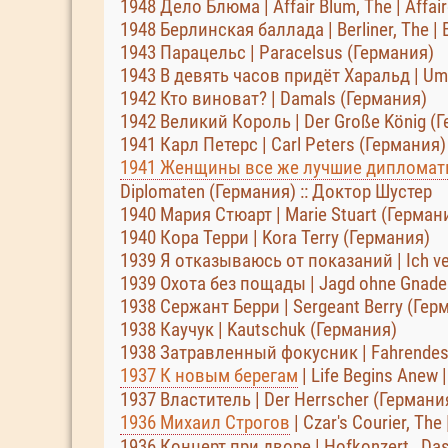
1948 Дело Блюма | Affair Blum, The | Affai
1948 Берлинская баллада | Berliner, The | B
1943 Парацельс | Paracelsus (Германия)
1943 В девять часов придёт Харальд | Um 
1942 Кто виноват? | Damals (Германия)
1942 Великий Король | Der Große König (
1941 Карл Петерс | Carl Peters (Германия)
1941 Женщины все же лучшие диплома
Diplomaten (Германия) :: Доктор Шустер
1940 Мария Стюарт | Marie Stuart (Герман
1940 Кора Терри | Kora Terry (Германия)
1939 Я отказываюсь от показаний | Ich ve
1939 Охота без пощады | Jagd ohne Gnade
1938 Сержант Берри | Sergeant Berry (Гер
1938 Каучук | Kautschuk (Германия)
1938 Затравленный фокусник | Fahrendes
1937 К новым берегам
| Life Begins Anew 
1937 Властитель | Der Herrscher (Германи
1936 Михаил Строгов
| Czar's Courier, Th
1936 Концерт при дворе | Hofkonzert , Da