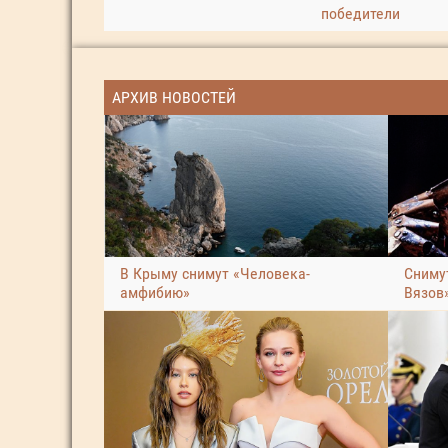
победители
АРХИВ НОВОСТЕЙ
В Крыму снимут «Человека-
Сниму
амфибию»
Вязов