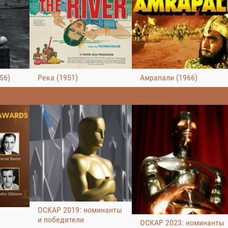
56)
Река (1951)
Амрапали (1966)
ОСКАР 2019: номинанты
и победители
ОСКАР 2023: номинанты