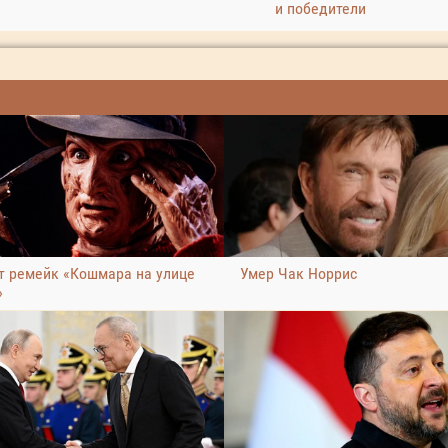
и победители
т ремейк «Кошмара на улице
Умер Чак Норрис
»