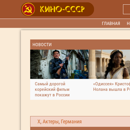
ГЛАВНАЯ
Н
НОВОСТИ
Самый дорогой
«Одиссея» Кристо
корейский фильм
Нолана вышла в Р
покажут в России
Х
,
Актеры
,
Германия