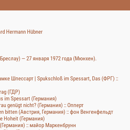
hard Hermann Hübner
(Бреслау) — 27 января 1972 года (Мюнхен).
мке Шпессарт | Spukschloß im Spessart, Das (ФРГ) ::
rag (ГДР)
s im Spessart (Германия)
u genügt nicht? (Германия) :: Опперт
n bitten (Австрия, Германия) :: фон Венгенфельдт
e Hoheit (Германия)
 (Германия) :: майор Маркенбрунн