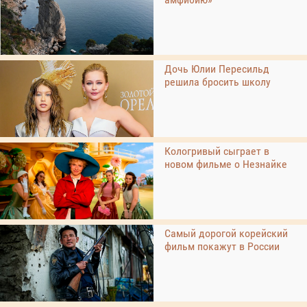
Дочь Юлии Пересильд
решила бросить школу
Кологривый сыграет в
новом фильме о Незнайке
Самый дорогой корейский
фильм покажут в России