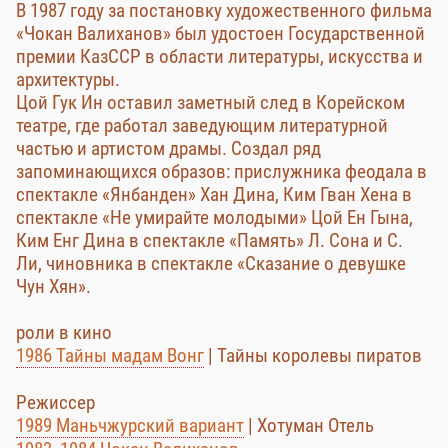
В 1987 году за постановку художественного фильма
«Чокан Валиханов» был удостоен Государственной
премии КазССР в области литературы, искусства и
архитектуры.
Цой Гук Ин оставил заметный след в Корейском
театре, где работал заведующим литературной
частью и артистом драмы. Создал ряд
запоминающихся образов: прислужника феодала в
спектакле «Янбанден» Хан Дина, Ким Гван Хена в
спектакле «Не умирайте молодыми» Цой Ен Гына,
Ким Енг Дина в спектакле «Память» Л. Сона и С.
Ли, чиновника в спектакле «Сказание о девушке
Чун Хян».
роли в кино
1986 Тайны мадам Вонг
| Тайны королевы пиратов
Режиссер
1989 Маньчжурский вариант
| Хотуман Отель