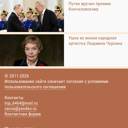
Путин вручил премию
Кончаловскому
Ушла из жизни народная
артистка Людмила Чурсина
© 2011-2026
Использование сайта означает согласие с условиями
пользовательского соглашения
Контакты
top_6464@mail.ru
cacca@yandex.ru
Контактная форма