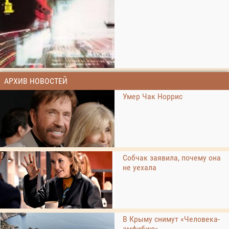
АРХИВ НОВОСТЕЙ
Умер Чак Норрис
Собчак заявила, почему она
не уехала
В Крыму снимут «Человека-
амфибию»