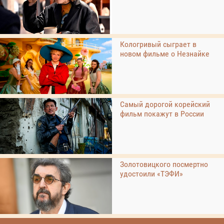
Кологривый сыграет в
новом фильме о Незнайке
Самый дорогой корейский
фильм покажут в России
Золотовицкого посмертно
удостоили «ТЭФИ»