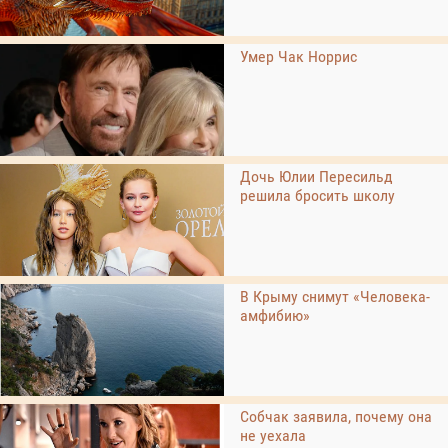
Умер Чак Норрис
Дочь Юлии Пересильд
решила бросить школу
В Крыму снимут «Человека-
амфибию»
Собчак заявила, почему она
не уехала