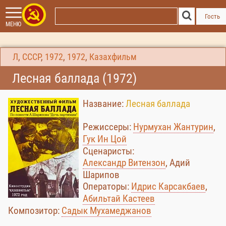
Гость
МЕНЮ
Л
,
СССР
,
1972
,
1972
,
Казахфильм
Лесная баллада (1972)
Название:
Лесная баллада
Режиссеры:
Нурмухан Жантурин
,
Гук Ин Цой
Сценаристы:
Александр Витензон
, Адий
Шарипов
Операторы:
Идрис Карсакбаев
,
Абильтай Кастеев
Композитор:
Садык Мухамеджанов