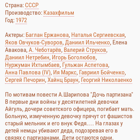
Страна:
СССР
Производство:
Казахфильм
Год:
1972
Актеры:
Баглан Ержанова
,
Наталья Сергиевская
,
Яков Овчуков-Суворов
,
Даниил Ильченко
, Елена
Авакова,
А. Чеботарёв
,
Валерий Струков
,
Даниил Нетребин
,
Игорь Боголюбов
,
Нуржуман Ихтымбаев
,
Гульжан Аспетова
,
Анна Павлова (IV)
,
Ия Маркс
,
Гавриил Бойченко
,
Сергей Печорин
,
Хайнц Браун
,
Георгий Николаенко
По мотивам повести А.Шарипова "Дочь партизана"
В первые дни войны у десятилетней девочки
Айгуль, дочери советского офицера, погибает мать.
Больную, измученную девочку прячут от фашистов
старый мельник и его внук Федя.… На глазах у
детей немцы убивают деда, подозревая его в
связях с партизанами. Дети остаются одни.