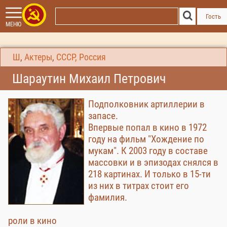
Гость
МЕНЮ
Ш
,
Актеры
,
СССР, Россия
Шараутин Михаил Петрович
Подполковник артиллерии в
запасе.
Впервые попал в кино в 1972
году на фильм "Хождение по
мукам". К 2003 году в составе
массовки и в эпизодах снялся в
218 картинах. И только в 15-ти
из них в титрах стоит его
фамилия.
роли в кино