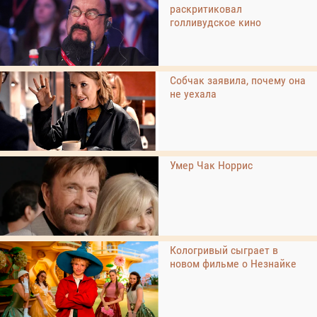
раскритиковал
голливудское кино
Собчак заявила, почему она
не уехала
Умер Чак Норрис
Кологривый сыграет в
новом фильме о Незнайке