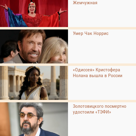
Жемчужная
Умер Чак Норрис
«Одиссея» Кристофера
Нолана вышла в России
Золотовицкого посмертно
удостоили «ТЭФИ»