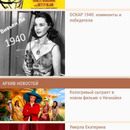
ОСКАР 1940: номинанты и
победители
АРХИВ НОВОСТЕЙ
Кологривый сыграет в
новом фильме о Незнайке
Умерла Екатерина