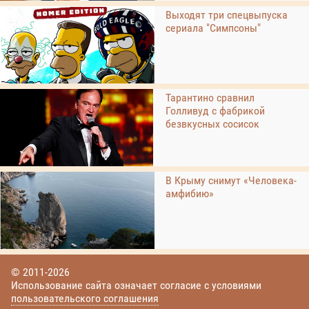
Выходят три спецвыпуска
сериала "Симпсоны"
Тарантино сравнил
Голливуд с фабрикой
безвкусных сосисок
В Крыму снимут «Человека-
амфибию»
© 2011-2026
Использование сайта означает согласие с условиями
пользовательского соглашения