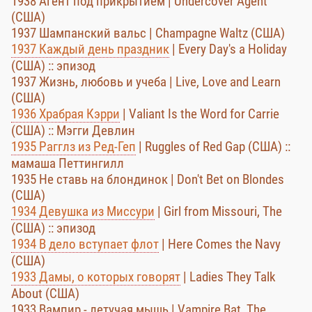
1938 Агент под прикрытием | Undercover Agent
(США)
1937 Шампанский вальс | Champagne Waltz (США)
1937 Каждый день праздник
| Every Day's a Holiday
(США) :: эпизод
1937 Жизнь, любовь и учеба | Live, Love and Learn
(США)
1936 Храбрая Кэрри
| Valiant Is the Word for Carrie
(США) :: Мэгги Девлин
1935 Рагглз из Ред-Геп
| Ruggles of Red Gap (США) ::
мамаша Петтингилл
1935 Не ставь на блондинок | Don't Bet on Blondes
(США)
1934 Девушка из Миссури
| Girl from Missouri, The
(США) :: эпизод
1934 В дело вступает флот
| Here Comes the Navy
(США)
1933 Дамы, о которых говорят
| Ladies They Talk
About (США)
1933 Вампир - летучая мышь | Vampire Bat, The