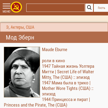
Гость
МЕНЮ
Э
,
Актеры
,
США
Мод Эберн
Maude Eburne
роли в кино
1947 Тайная жизнь Уолтера
Митти | Secret Life of Walter
Mitty, The (США) :: эпизод
1947 Мама была в трико |
Mother Wore Tights (США) ::
эпизод
1944 Принцесса и пират |
Princess and the Pirate, The (США)