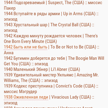
1944 Подозреваемый | Suspect, The (США) :: миссис
Пакер
1944 Вступайте в ряды армии | Up in Arms (США) ::
эпизод
1943 Хрустальный шар | The Crystal Ball (США) ::
эпизод
1942 Каждую минуту рождается человек | There's
One Born Every Minute (США)
1942 Быть или не быть
| To Be or Not to Be (США) ::
Анна
1942 Бугимен доберется до тебя | The Boogie Man Will
Get You (США) :: эпизод
1940 Маленький Эбнер | Li'l Abner (США)
1939 Удивительный мистер Уильямс | Amazing Mr.
Williams, The (США) :: эпизод
1939 Кодекс преступника | Convict's Code (США) ::
миссис Мэгрудер
1938 Оживленная леди
| Vivacious Lady (США) ::
эпизод