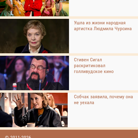
Ушла из жизни народная
артистка Людмила Чурсина
Стивен Сигал
раскритиковал
голливудское кино
Собчак заявила, почему она
не уехала
© 2011-2026