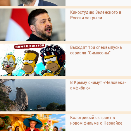
Киностудию Зеленского в
России закрыли
Выходят три спецвыпуска
сериала "Симпсоны"
В Крыму снимут «Человека-
амфибию»
Кологривый сыграет в
новом фильме о Незнайке