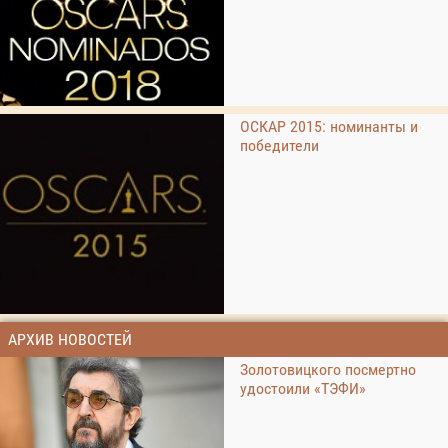
ОСКАР 2015: номинанты и
победители
АРХИВ НОВОСТЕЙ
Золотовицкого посмертно
удостоили «ТЭФИ»