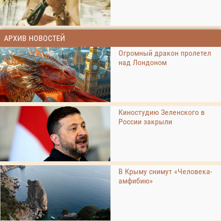
АРХИВ НОВОСТЕЙ
Огромный дракон пролетел
над Лондоном
Киностудию Зеленского в
России закрыли
В Крыму снимут «Человека-
амфибию»