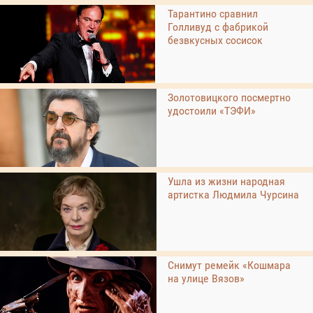
Тарантино сравнил
Голливуд с фабрикой
безвкусных сосисок
Золотовицкого посмертно
удостоили «ТЭФИ»
Ушла из жизни народная
артистка Людмила Чурсина
Снимут ремейк «Кошмара
на улице Вязов»