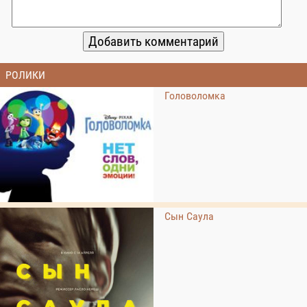
РОЛИКИ
Головоломка
Сын Саула