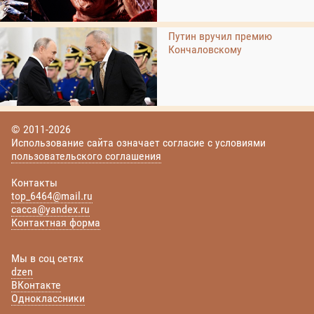
Путин вручил премию
Кончаловскому
© 2011-2026
Использование сайта означает согласие с условиями
пользовательского соглашения
Контакты
top_6464@mail.ru
cacca@yandex.ru
Контактная форма
Мы в соц сетях
dzen
ВКонтакте
Одноклассники