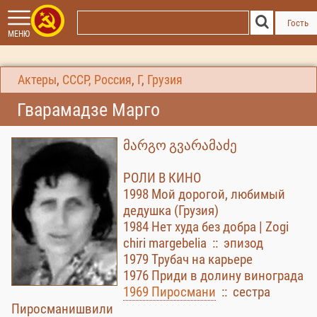
Гость
МЕНЮ
Актеры
,
СССР, Россия
,
Г
,
Грузия
Гварамадзе Марго
მარგო გვარამაძე
РОЛИ В КИНО
1998 Мой дорогой, любимый
дедушка (Грузия)
1984 Нет худа без добра | Zogi
chiri margebelia :: эпизод
1979 Трубач на карьере
1976 Приди в долину винограда
1969 Пиросмани
:: сестра
Пиросманишвили