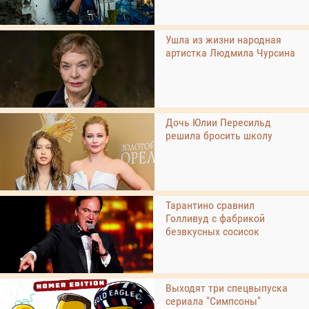
Ушла из жизни народная
артистка Людмила Чурсина
Дочь Юлии Пересильд
решила бросить школу
Тарантино сравнил
Голливуд с фабрикой
безвкусных сосисок
Выходят три спецвыпуска
сериала "Симпсоны"