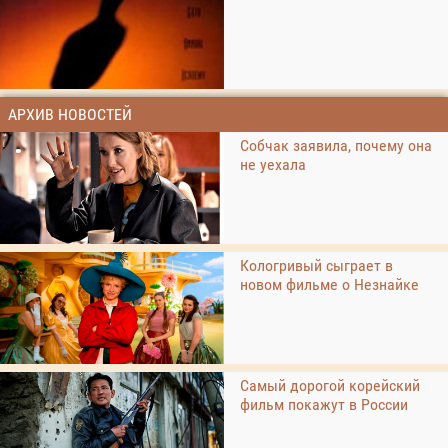
АРХИВ НОВОСТЕЙ
Собчак заявила, почему она
не уехала
Кологривый сыграет в
новом фильме о Незнайке
Самый дорогой корейский
фильм покажут в России