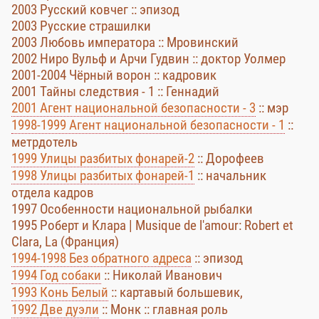
2003 Русский ковчег :: эпизод
2003 Русские страшилки
2003 Любовь императора :: Мровинский
2002 Ниро Вульф и Арчи Гудвин :: доктор Уолмер
2001-2004 Чёрный ворон :: кадровик
2001 Тайны следствия - 1 :: Геннадий
2001 Агент национальной безопасности - 3
:: мэр
1998-1999 Агент национальной безопасности - 1
::
метрдотель
1999 Улицы разбитых фонарей-2
:: Дорофеев
1998 Улицы разбитых фонарей-1
:: начальник
отдела кадров
1997 Особенности национальной рыбалки
1995 Роберт и Клара | Musique de l'amour: Robert et
Clara, La (Франция)
1994-1998 Без обратного адреса
:: эпизод
1994 Год собаки
:: Николай Иванович
1993 Конь Белый
:: картавый большевик,
1992 Две дуэли
:: Монк :: главная роль