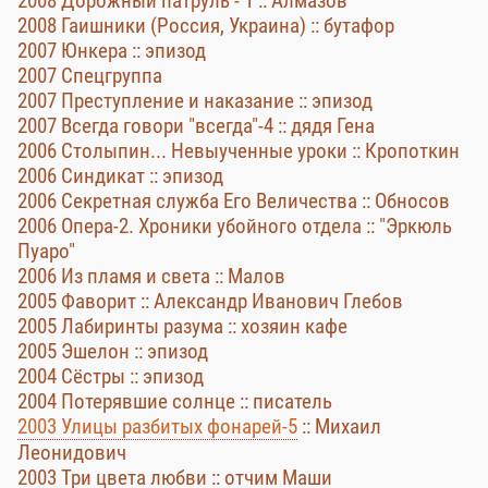
2008 Дорожный патруль - 1 :: Алмазов
2008 Гаишники (Россия, Украина) :: бутафор
2007 Юнкера :: эпизод
2007 Спецгруппа
2007 Преступление и наказание :: эпизод
2007 Всегда говори "всегда"-4 :: дядя Гена
2006 Столыпин... Невыученные уроки :: Кропоткин
2006 Синдикат :: эпизод
2006 Секретная служба Его Величества :: Обносов
2006 Опера-2. Хроники убойного отдела :: "Эркюль
Пуаро"
2006 Из пламя и света :: Малов
2005 Фаворит :: Александр Иванович Глебов
2005 Лабиринты разума :: хозяин кафе
2005 Эшелон :: эпизод
2004 Сёстры :: эпизод
2004 Потерявшие солнце :: писатель
2003 Улицы разбитых фонарей-5
:: Михаил
Леонидович
2003 Три цвета любви :: отчим Маши