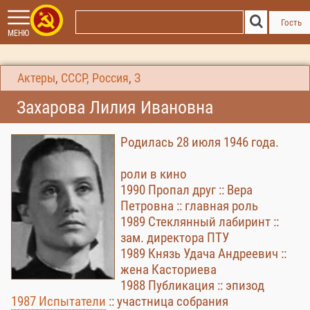
Гость
МЕНЮ
Актеры
,
СССР, Россия
,
З
Захарова Лилия Ивановна
Родилась 28 июля 1946 года.
роли в кино
1990 Пропал друг :: Вера
Петровна :: главная роль
1989 Стеклянный лабиринт ::
зам. директора ПТУ
1989 Князь Удача Андреевич ::
жена Касториева
1988 Публикация :: эпизод
1987 Испытатели
:: участница собрания