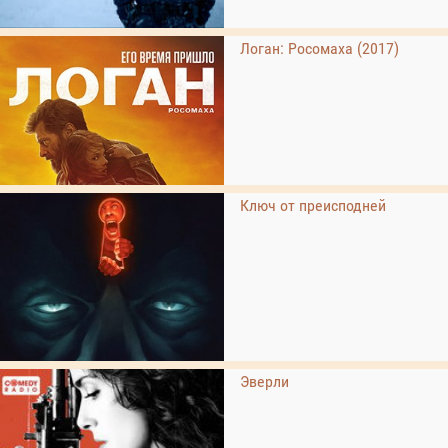
Логан: Росомаха (2017)
Ключ от преисподней
Эверли