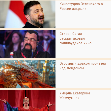
Киностудию Зеленского в
России закрыли
Стивен Сигал
раскритиковал
голливудское кино
Огромный дракон пролетел
над Лондоном
Умерла Екатерина
Жемчужная