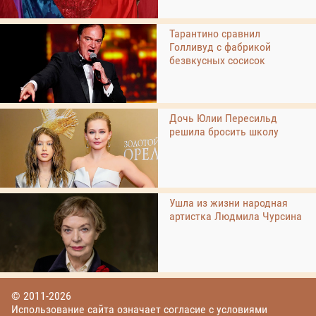
Тарантино сравнил
Голливуд с фабрикой
безвкусных сосисок
Дочь Юлии Пересильд
решила бросить школу
Ушла из жизни народная
артистка Людмила Чурсина
© 2011-2026
Использование сайта означает согласие с условиями