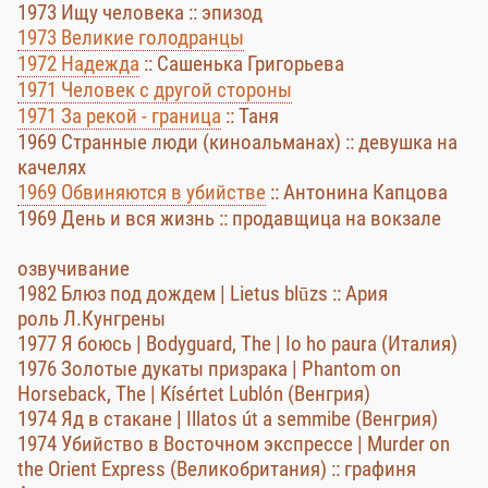
1973 Ищу человека :: эпизод
1973 Великие голодранцы
1972 Надежда
:: Сашенька Григорьева
1971 Человек с другой стороны
1971 За рекой - граница
:: Таня
1969 Странные люди (киноальманах) :: девушка на
качелях
1969 Обвиняются в убийстве
:: Антонина Капцова
1969 День и вся жизнь :: продавщица на вокзале
озвучивание
1982 Блюз под дождем | Lietus blūzs :: Ария
роль Л.Кунгрены
1977 Я боюсь | Bodyguard, The | Io ho paura (Италия)
1976 Золотые дукаты призрака | Phantom on
Horseback, The | Kísértet Lublón (Венгрия)
1974 Яд в стакане | Illatos út a semmibe (Венгрия)
1974 Убийство в Восточном экспрессе | Murder on
the Orient Express (Великобритания) :: графиня