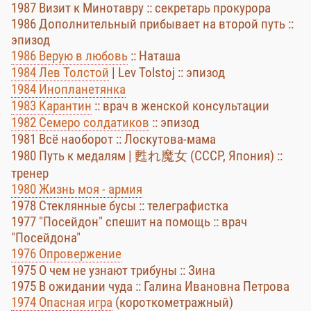
1987 Визит к Минотавру :: секретарь прокурора
1986 Дополнительный прибывает на второй путь ::
эпизод
1986 Верую в любовь
:: Наташа
1984 Лев Толстой
| Lev Tolstoj :: эпизод
1984 Инопланетянка
1983 Карантин
:: врач в женской консультации
1982 Семеро солдатиков
:: эпизод
1981 Всё наоборот :: Лоскутова-мама
1980 Путь к медалям | 甦れ魔女 (СССР, Япония) ::
тренер
1980 Жизнь моя - армия
1978 Стеклянные бусы :: телеграфистка
1977 "Посейдон" спешит на помощь :: врач
"Посейдона"
1976 Опровержение
1975 О чем не узнают трибуны :: Зина
1975 В ожидании чуда :: Галина Ивановна Петрова
1974 Опасная игра
(короткометражный)