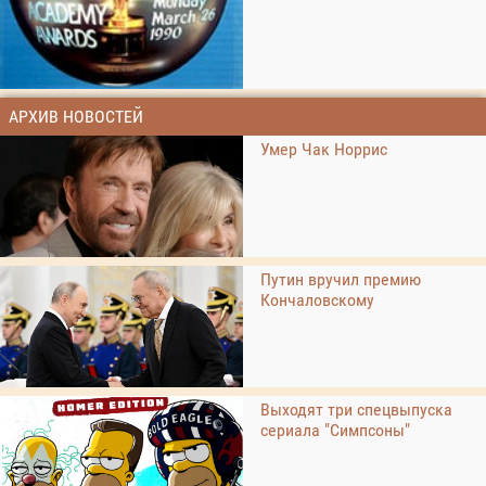
АРХИВ НОВОСТЕЙ
Умер Чак Норрис
Путин вручил премию
Кончаловскому
Выходят три спецвыпуска
сериала "Симпсоны"