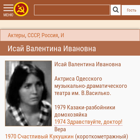
Гость
МЕНЮ
Актеры
,
СССР, Россия
,
И
Исай Валентина Ивановна
Исай Валентина Ивановна
Актриса Одесского
музыкально-драматического
театра им. В.Василько.
1979 Казаки-разбойники
домохозяйка
1974 Здравствуйте, доктор!
Вера
1970 Счастливый Кукушкин
(короткометражный)