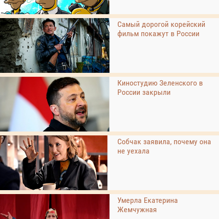
Самый дорогой корейский
фильм покажут в России
Киностудию Зеленского в
России закрыли
Собчак заявила, почему она
не уехала
Умерла Екатерина
Жемчужная