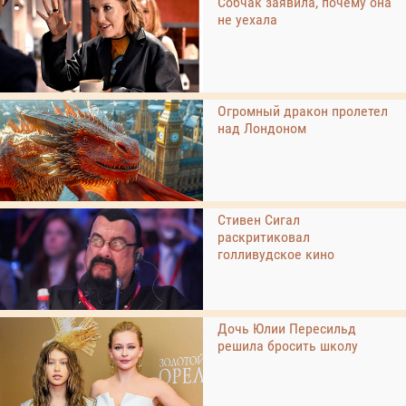
Собчак заявила, почему она
не уехала
Огромный дракон пролетел
над Лондоном
Стивен Сигал
раскритиковал
голливудское кино
Дочь Юлии Пересильд
решила бросить школу