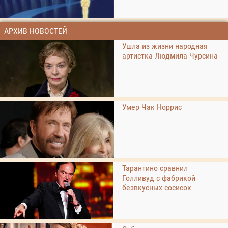
АРХИВ НОВОСТЕЙ
Ушла из жизни народная
артистка Людмила Чурсина
Умер Чак Норрис
Тарантино сравнил
Голливуд с фабрикой
безвкусных сосисок