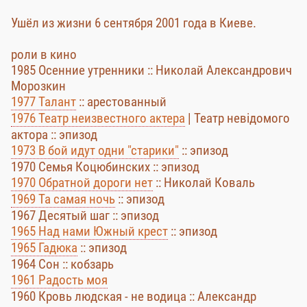
Ушёл из жизни 6 сентября 2001 года в Киеве.
роли в кино
1985 Осенние утренники :: Николай Александрович
Морозкин
1977 Талант
:: арестованный
1976 Театр неизвестного актера
| Театр невідомого
актора :: эпизод
1973 В бой идут одни "старики"
:: эпизод
1970 Семья Коцюбинских :: эпизод
1970 Обратной дороги нет
:: Николай Коваль
1969 Та самая ночь
:: эпизод
1967 Десятый шаг :: эпизод
1965 Над нами Южный крест
:: эпизод
1965 Гадюка
:: эпизод
1964 Сон :: кобзарь
1961 Радость моя
1960 Кровь людская - не водица :: Александр