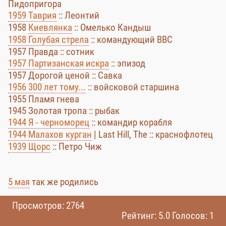
Пидопригора
1959 Таврия
:: Леонтий
1958
Киевлянка
:: Омелько Кандыш
1958 Голубая стрела
:: командующий ВВС
1957 Правда :: сотник
1957 Партизанская искра
:: эпизод
1957 Дорогой ценой :: Савка
1956 300 лет тому...
:: войсковой старшина
1955 Пламя гнева
1945 Золотая тропа :: рыбак
1944 Я - черноморец
:: командир корабля
1944 Малахов курган
| Last Hill, The :: краснофлотец
1939 Щорс
:: Петро Чиж
5 мая
так же родились
Просмотров: 2764
Рейтинг: 5.0 Голосов: 1