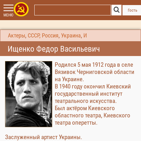
Гость
МЕНЮ
Актеры
,
СССР, Россия
,
Украина
,
И
Ищенко Федор Васильевич
Родился 5 мая 1912 года в селе
Вязивок Черниговской области
на Украине.
В 1940 году окончил Киевский
государственный институт
театрального искусства.
Был актёром Киевского
областного театра, Киевского
театра оперетты.
Заслуженный артист Украины.