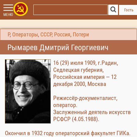
Гость
МЕНЮ
Р
,
Операторы
,
СССР, Россия
,
Потери
Рымарев Дмитрий Георгиевич
16 (29) июля 1909, г.Радин,
Седлецкая губерния,
Российская империя — 12
декабря 2000, Москва
Режиссёр-документалист,
оператор.
Заслуженный деятель искусств
РСФСР (4.05.1988).
Окончил в 1932 году операторский факультет ГИКа.