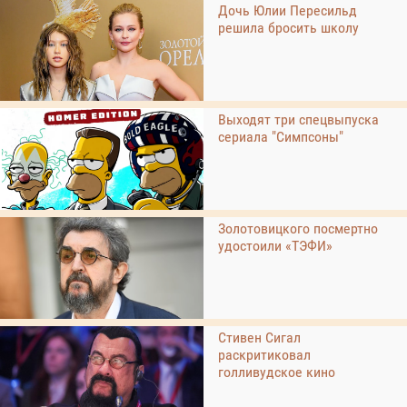
Дочь Юлии Пересильд
решила бросить школу
Выходят три спецвыпуска
сериала "Симпсоны"
Золотовицкого посмертно
удостоили «ТЭФИ»
Стивен Сигал
раскритиковал
голливудское кино