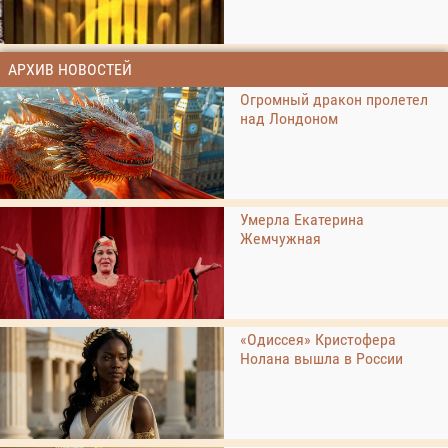
АРХИВ НОВОСТЕЙ
Огромный дракон пролетел
над Лондоном
Умерла Екатерина
Жемчужная
«Одиссея» Кристофера
Нолана вышла в России