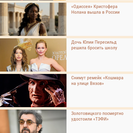
«Одиссея» Кристофера
Нолана вышла в России
Дочь Юлии Пересильд
решила бросить школу
Снимут ремейк «Кошмара
на улице Вязов»
Золотовицкого посмертно
удостоили «ТЭФИ»