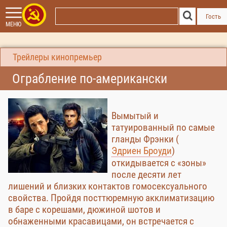
Гость
МЕНЮ
Трейлеры кинопремьер
Ограбление по-американски
Вымытый и
татуированный по самые
гланды Фрэнки (
Эдриен Броуди
)
откидывается с «зоны»
после десяти лет
лишений и близких контактов гомосексуального
свойства. Пройдя посттюремную акклиматизацию
в баре с корешами, дюжиной шотов и
обнаженными красавицами, он встречается с