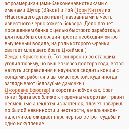
афроамериканцами-банконенавистниками с
именами Шугар (Эйкон) и Рэй (
Тори Киттлз
из
«Настоящего детектива»), названными в честь
известного чернокожего боксера. Дело пахнет
посещением банка с целью быстрого заработка, а
для подобных операций просто необходим хитро
выученный водила, на роль которого Фрэнки
сватает младшего брата Джеймса (
Хейден Кристенсен
). Тот синхронно со старшим
угодил тюрьму, но вышел через полтора года, встал
на путь исправления и научился сводить концы с
концами, работая в автомастерской, куда иногда
заглядывают белозубые дамочки (
Джордана Брюстер
) в коротких юбчонках. Брат
тянет брата все ближе к тюремным воротам, травит
несмешные анекдоты из застенок, плачет навзрыд
по былой невинности и честности, а мальчиков-
налетчиков ожидает пара черных острот судьбы и
одно искупление.