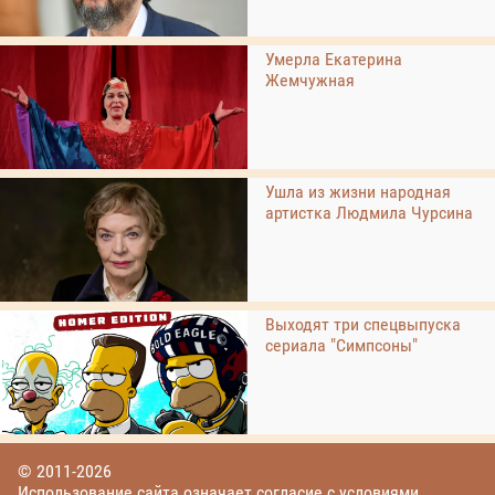
Умерла Екатерина
Жемчужная
Ушла из жизни народная
артистка Людмила Чурсина
Выходят три спецвыпуска
сериала "Симпсоны"
© 2011-2026
Использование сайта означает согласие с условиями