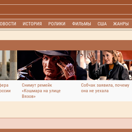
ОВОСТИ
ИСТОРИЯ
РОЛИКИ
ФИЛЬМЫ
США
ЖАНРЫ
фера
Снимут ремейк
Собчак заявила, почему
оссии
«Кошмара на улице
она не уехала
Вязов»