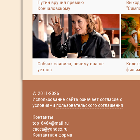
Путин вручил премию
Выход
Кончаловскому
"Симп
Собчак заявила, почему она не
Колог
уехала
фильм
© 2011-2026
Использование сайта означает согласие с
условиями
пользовательского соглашения
Контакты
top_6464@mail.ru
cacca@yandex.ru
Контактная форма