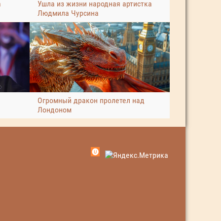
а
Ушла из жизни народная артистка
Людмила Чурсина
Огромный дракон пролетел над
Лондоном