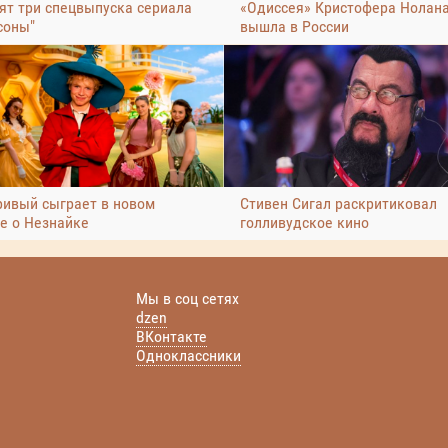
ят три спецвыпуска сериала
«Одиссея» Кристофера Нолан
соны"
вышла в России
ривый сыграет в новом
Стивен Сигал раскритиковал
е о Незнайке
голливудское кино
Мы в соц сетях
dzen
ВКонтакте
Одноклассники