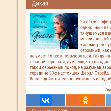
Дикая
26-летняя офиц
одиночный пеши
тянущемуся вдо
мексиканской г
километров пут
огромный, как 
не умеет толком пользоваться. Глядя на 
газовой горелкой, думаешь, что ни один
такой серьезный поход, не разузнав зара
середине 90-х настоящая Шерил Стрейд,
Валле, действительно пустилась в подо
Под