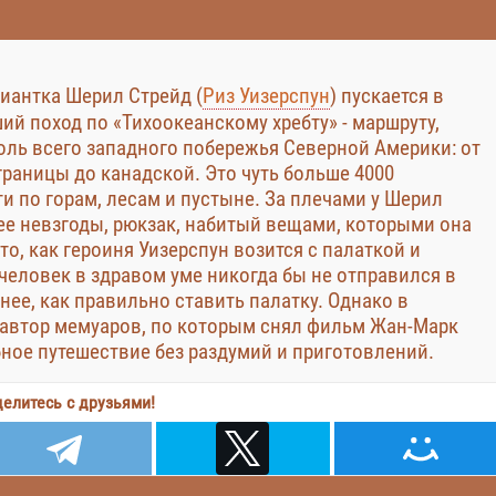
иантка Шерил Стрейд (
Риз Уизерспун
) пускается в
й поход по «Тихоокеанскому хребту» - маршруту,
ль всего западного побережья Северной Америки: от
раницы до канадской. Это чуть больше 4000
и по горам, лесам и пустыне. За плечами у Шерил
ее невзгоды, рюкзак, набитый вещами, которыми она
то, как героиня Уизерспун возится с палаткой и
 человек в здравом уме никогда бы не отправился в
нее, как правильно ставить палатку. Однако в
 автор мемуаров, по которым снял фильм Жан-Марк
бное путешествие без раздумий и приготовлений.
елитесь с друзьями!