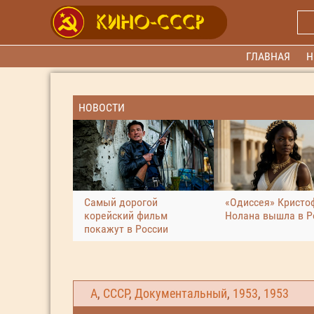
ГЛАВНАЯ
Н
НОВОСТИ
Самый дорогой
«Одиссея» Кристо
корейский фильм
Нолана вышла в Р
покажут в России
А
,
СССР
,
Документальный
,
1953
,
1953