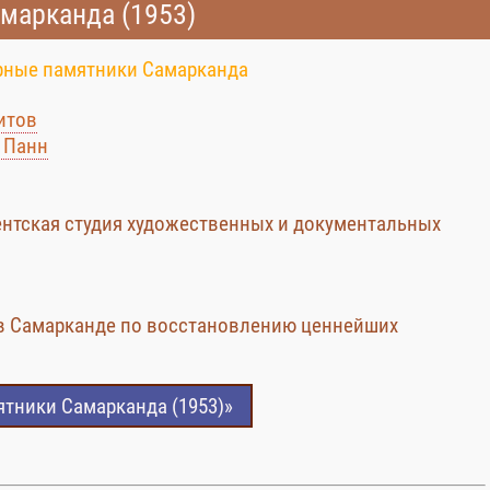
марканда (1953)
рные памятники Самарканда
итов
 Панн
ентская студия художественных и документальных
 в Самарканде по восстановлению ценнейших
ятники Самарканда (1953)»