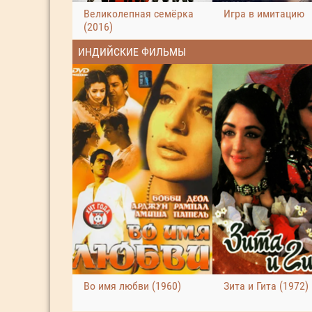
Великолепная семёрка
Игра в имитацию
(2016)
ИНДИЙСКИЕ ФИЛЬМЫ
Во имя любви (1960)
Зита и Гита (1972)