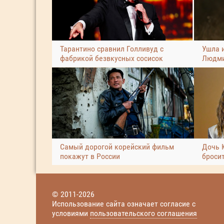
Тарантино сравнил Голливуд с
Ушла 
фабрикой безвкусных сосисок
Людми
Самый дорогой корейский фильм
Дочь 
покажут в России
броси
© 2011-2026
Использование сайта означает согласие с
условиями
пользовательского соглашения