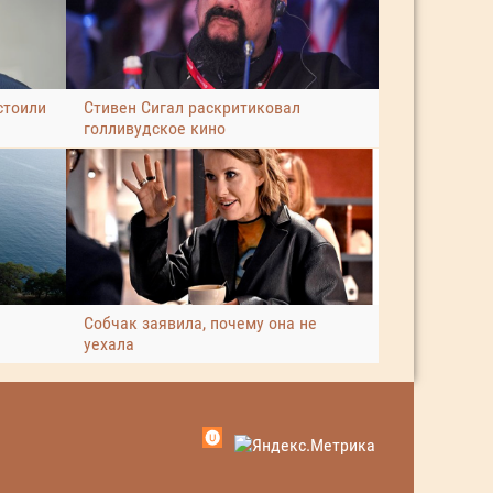
стоили
Стивен Сигал раскритиковал
голливудское кино
Собчак заявила, почему она не
уехала