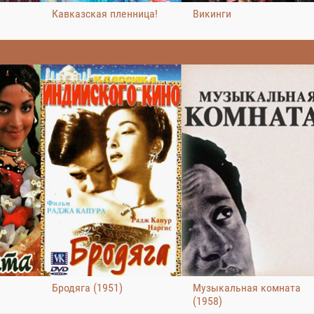
Кавказская пленница!
Викинги
Бродяга (1951)
Музыкальная комната
(1958)