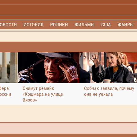
ОВОСТИ
ИСТОРИЯ
РОЛИКИ
ФИЛЬМЫ
США
ЖАНРЫ
фера
Снимут ремейк
Собчак заявила, почему
оссии
«Кошмара на улице
она не уехала
Вязов»