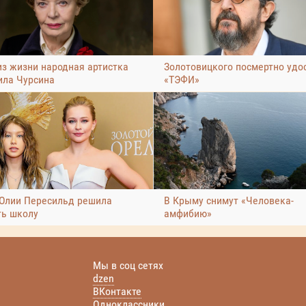
из жизни народная артистка
Золотовицкого посмертно удо
ла Чурсина
«ТЭФИ»
Юлии Пересильд решила
В Крыму снимут «Человека-
ть школу
амфибию»
Мы в соц сетях
dzen
ВКонтакте
Одноклассники